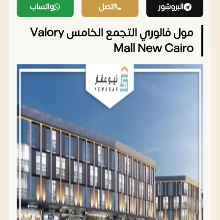
البروشور
اتصل
واتساب
مول فالوري التجمع الخامس Valory
Mall New Cairo