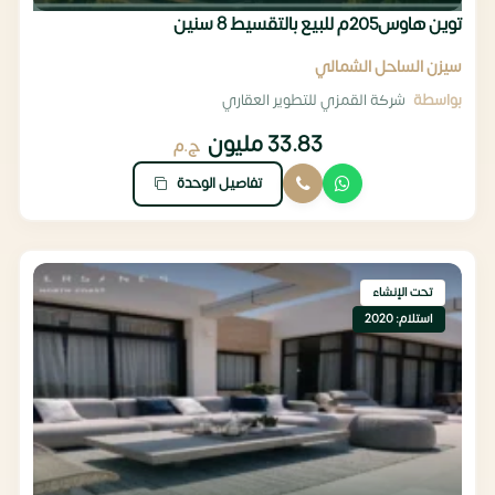
توين هاوس205م للبيع بالتقسيط 8 سنين
سيزن الساحل الشمالي
بواسطة
شركة القمزي للتطوير العقاري
33.83 مليون
ج.م
تفاصيل الوحدة
تحت الإنشاء
استلام: 2020