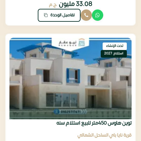
33.08 مليون
ج.م
تفاصيل الوحدة
تحت الإنشاء
استلام: 2027
توين هاوس 450متر للبيع استلام سنه
قرية نايا باي الساحل الشمالي