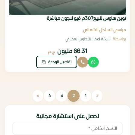
توين هاوس للبيع307م فيو لاجون مباشرة
مراسي الساحل الشمالي
بواسطة
شركة اعمار للتطوير العقاري
66.31 مليون
ج.م
تفاصيل الوحدة
»
«
4
3
2
1
احصل على استشارة مجانية