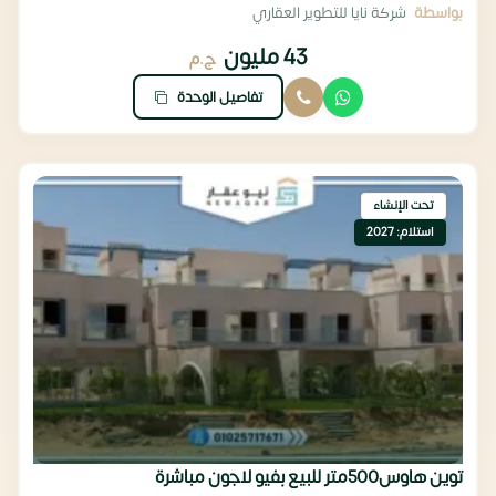
بواسطة
شركة نايا للتطوير العقاري
43 مليون
ج.م
تفاصيل الوحدة
تحت الإنشاء
استلام: 2027
توين هاوس500متر للبيع بفيو لاجون مباشرة