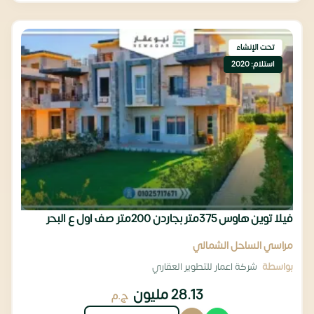
تحت الإنشاء
استلام: 2020
فيلا توين هاوس 375متر بجاردن 200متر صف اول ع البحر
مراسي الساحل الشمالي
بواسطة
شركة اعمار للتطوير العقاري
28.13 مليون
ج.م