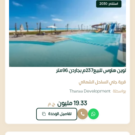
استلام: 2030
توين هاوس للبيع237م بجاردن 96متر
قرية جلي الساحل الشمالي
بواسطة
Tharaa Development
19.33 مليون
ج.م
تفاصيل الوحدة