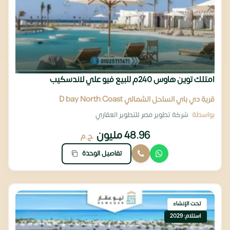
امتلك توين هاوس 240م للبيع فيو علي لاندسكيب
قرية دي باي الساحل الشمالي D bay North Coast
بواسطة
شركة تطوير مصر للتطوير العقاري
48.96 مليون
ج.م
تفاصيل الوحدة
تحت الإنشاء
استلام: 2029