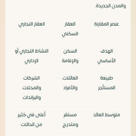
والمدن الجديدة.
عنصر المقارنة
العقار
العقار التجاري
السكني
الهدف
السكن
النشاط التجاري أو
الأساسي
والإقامة
الإداري
طبيعة
العائلات
الشركات
المستأجر
والأفراد
والمحلات
والبراندات
متوسط العائد
مستقر
أعلى في كثير
ومتدرج
من الحالات