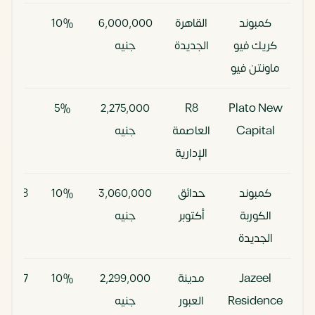
كمبوند
القاهرة
6٬000٬000
10%
10
كريك فيو
الجديدة
جنيه
سنوات
ماونتن فيو
10
5%
2٬275٬000
R8
Plato New
Capital
العاصمة
جنيه
سنوات
الإدارية
كمبوند
حدائق
3٬060٬000
10%
8 سنوات
الكوربة
أكتوبر
جنيه
الجديدة
Jazeel
مدينة
2٬299٬000
10%
7 سنوات
Residence
العبور
جنيه