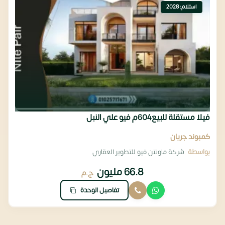
استلام: 2028
فيلا مستقلة للبيع604م فيو علي النبل
كمبوند جريان
بواسطة
شركة ماونتن فيو للتطوير العقاري
66.8 مليون
ج.م
تفاصيل الوحدة