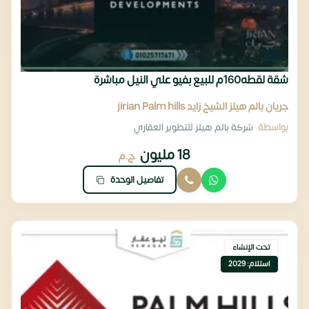
شقة لقطه160م للبيع بفيو علي النيل مباشرة
جريان بالم هيلز الشيخ زايد jirian Palm hills
بواسطة
شركة بالم هيلز للتطوير العقاري
18 مليون
ج.م
تفاصيل الوحدة
تحت الإنشاء
استلام: 2029