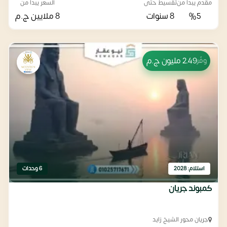
مقدم يبدأ من
تقسيط حتى
السعر يبدأ من
%5
8 سنوات
8 ملايين
ج.م
2.49 مليون
ج.م
وفّر
استلام: 2028
6 وحدات
كمبوند جريان
جريان محور الشيخ زايد