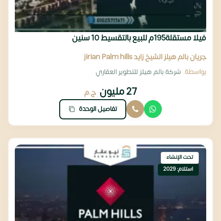
فيلا مستقلة195م للبيع بالتقسيط 10 سنين
جريان بالم هيلز الشيخ زايد jirian Palm hills
بواسطة
شركة بالم هيلز للتطوير العقاري
27 مليون
ج.م
تفاصيل الوحدة
تحت الإنشاء
استلام: 2029