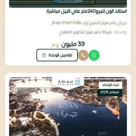
استاند الون للبيع240متر علي النيل مباشرة
جريان بالم هيلز الشيخ زايد jirian Palm hills
بواسطة
شركة بالم هيلز للتطوير العقاري
39 مليون
ج.م
تفاصيل الوحدة
تحت الإنشاء
استلام: 2029