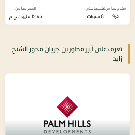
مقدم يبدأ من
تقسيط حتى
السعر يبدأ من
%5
8 سنوات
12.43 مليون
ج.م
تعرف على أبرز مطورين جريان محور الشيخ
زايد