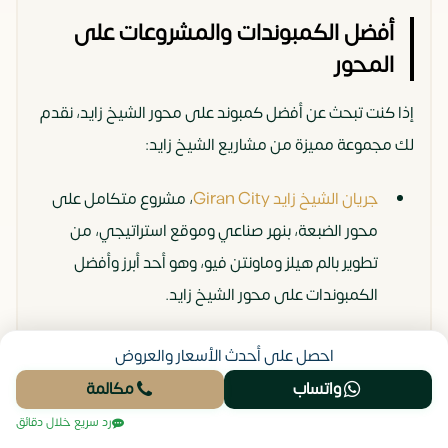
أفضل الكمبوندات والمشروعات على
المحور
إذا كنت تبحث عن أفضل كمبوند على محور الشيخ زايد، نقدم
لك مجموعة مميزة من مشاريع الشيخ زايد:
جريان الشيخ زايد Giran City
، مشروع متكامل على
محور الضبعة، بنهر صناعي وموقع استراتيجي، من
تطوير بالم هيلز وماونتن فيو، وهو أحد أبرز وأفضل
الكمبوندات على محور الشيخ زايد.
مشروع The Axis
من Iwan، هو كمبوند سكني فخم
احصل على أحدث الأسعار والعروض
على محور 26 يوليو، بتشطيبات مميزة وأنظمة تقسيط
واتساب
مكالمة
حتى 7 سنوات.
رد سريع خلال دقائق
مشروع Canal Walk Island سكني وتجاري بإطلالة