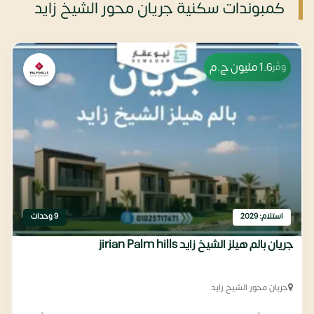
كمبوندات سكنية جريان محور الشيخ زايد
1.6 مليون
ج.م
وفّر
استلام: 2029
9 وحدات
جريان بالم هيلز الشيخ زايد jirian Palm hills
جريان محور الشيخ زايد