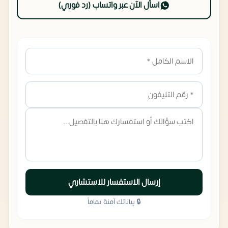
اسأل الآن عبر واتساب (رد فوري)
إرسال الاستفسار للاستشاري
🔒 بياناتك آمنة تماماً