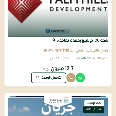
شقة 106م للبيع بمقدم تعاقد 5%
جريان بالم هيلز الشيخ زايد jirian Palm hills
بواسطة
شركة بالم هيلز للتطوير العقاري
12.7 مليون
ج.م
تفاصيل الوحدة
تحت الإنشاء
استلام: 2029