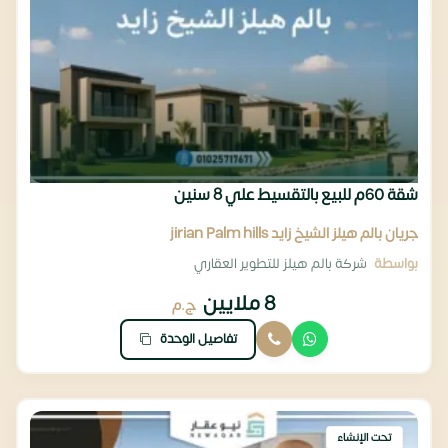
شقة 60م للبيع بالتقسيط علي 8 سنين
جريان بالم هيلز الشيخ زايد jirian Palm hills
بواسطة
شركة بالم هيلز للتطوير العقاري
8 ملايين
ج.م
تفاصيل الوحدة
تحت الإنشاء