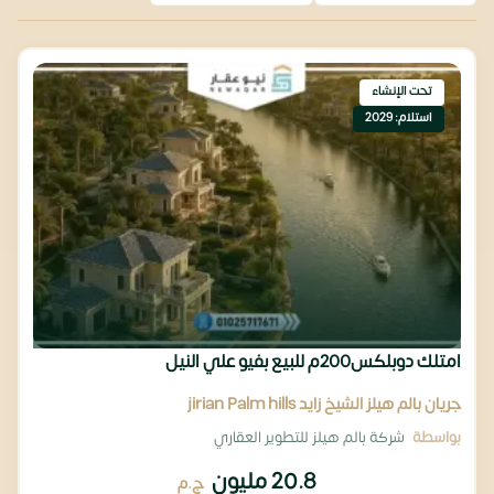
تحت الإنشاء
استلام: 2029
امتلك دوبلكس200م للبيع بفيو علي النيل
جريان بالم هيلز الشيخ زايد jirian Palm hills
بواسطة
شركة بالم هيلز للتطوير العقاري
20.8 مليون
ج.م