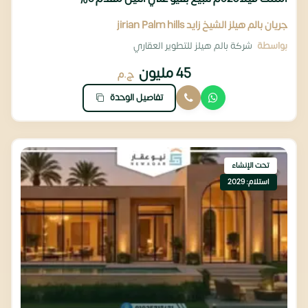
جريان بالم هيلز الشيخ زايد jirian Palm hills
بواسطة
شركة بالم هيلز للتطوير العقاري
45 مليون
ج.م
تفاصيل الوحدة
تحت الإنشاء
استلام: 2029