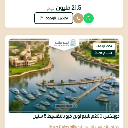
21.5 مليون
ج.م
تفاصيل الوحدة
تحت الإنشاء
استلام: 2029
دوبلكس 200م للبيع اوبن فيو بالتقسيط 8 سنين
جريان بالم هيلز الشيخ زايد jirian Palm hills