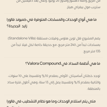
من طريق وصلة دهشور ومحور 26 يوليو، وعلى بعد دقيقتين من
ستريب مول بيفرلي هيلز.
ما هي أنواع الوحدات والمساحات المتوفرة في كمبوند فالورا
زايد الجديدة؟
يضم المشروع فلل توين هاوس وفيلات مستقلة (Standalone Villa)
بمساحات تبدأ من 240 متر مربع، مع حديقة خاصة لكل فيلا تبدأ من
135 متر مربع.
ما هي أنظمة السداد في Valora Compound؟
توجد خطتان أساسيتان: الأولى بمقدم 10% وتقسيط على 10 سنوات،
والثانية بمقدم 15% وتقسيط يصل إلى 13 سنة، وهي أطول فترة سداد
بالمنطقة.
متى يتم استلام الوحدات وما هو نظام التشطيب في فالورا