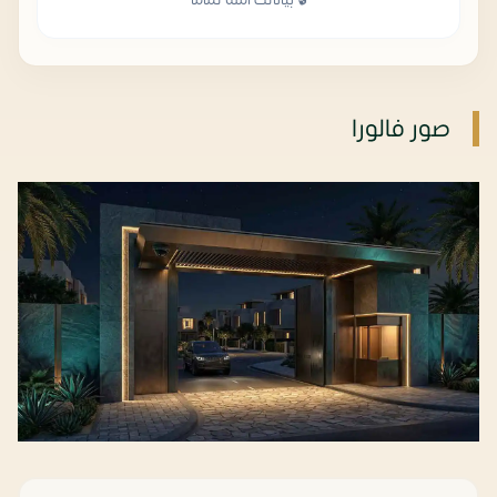
🔒 بياناتك آمنة تماماً
صور فالورا