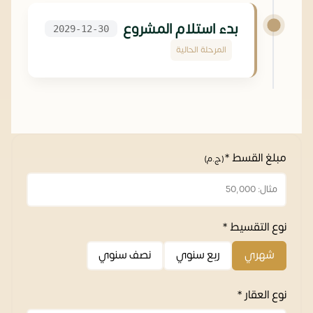
بدء استلام المشروع
2029-12-30
المرحلة الحالية
مبلغ القسط *
(ج.م)
نوع التقسيط *
شهري
ربع سنوي
نصف سنوي
نوع العقار *