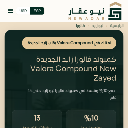
USD
EGP
›
›
الرئيسية
نيو زايد
فالورا
امتلك في Valora Compound بقلب زايد الجديدة
كمبوند فالورا زايد الجديدة
Valora Compound New
Zayed
ادفع 10% وقسط في كمبوند فالورا نيو زايد حتى 13
عام
13
%10
مقدم الحجز
سنوات التقسيط