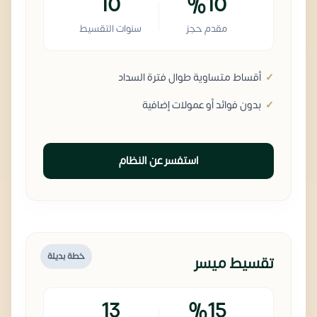
10
%10
مقدم حجز
سنوات التقسيط
أقساط متساوية طوال فترة السداد
بدون فوائد أو عمولات إضافية
استفسر عن النظام
خطة بديلة
تقسيط ميسر
13
%15