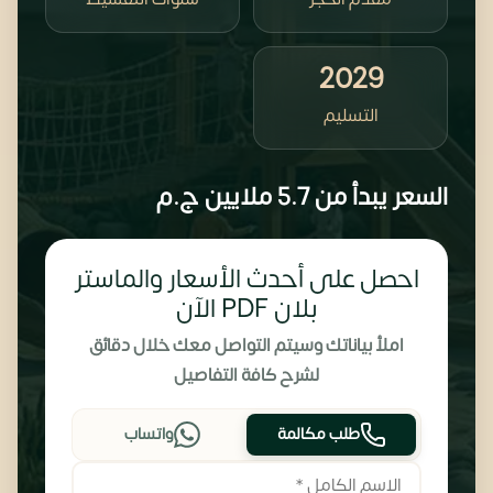
2029
التسليم
السعر يبدأ من
5.7 ملايين
ج.م
احصل على أحدث الأسعار والماستر
بلان PDF الآن
املأ بياناتك وسيتم التواصل معك خلال دقائق
لشرح كافة التفاصيل
طلب مكالمة
واتساب