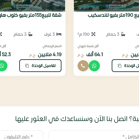
لاندسكيب
شقة للبيع155متر بفيو كلوب هاوس
3 حمام
190 م²
3 غرف
3 حمام
لي
أقل قسط شهري
السعر الإجمالي
أقل 
64.1 ألف
4.19 ملايين
52.3 ألف
ج.م
ج.م
ج.م
ل الوحدة
تفاصيل الوحدة
ة؟ اتصل بنا الآن وسنساعدك في العثور عليها