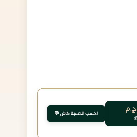
ج.م
احسب الحسبة كاش 💬