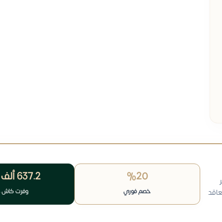
%20
637.2 ألف
خصم فوري
وفرت كاش 
عاقد