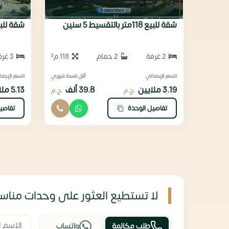
شقة للبيع 118متر بالتقسيط 5 سنين
شقة للبيع 190متر بفيو 
2 غرفة
2 حمام
118 م²
3 غرف
السعر الإجمالي
أقل قسط شهري
السعر الإجما
3.19 ملايين
39.8 ألف
5.13 ملايين
ج.م
ج.م
تفاصيل الوحدة
تفاصي
لا تستطيع العثور على وحدات مناسب
طلب مكالمة
واتساب