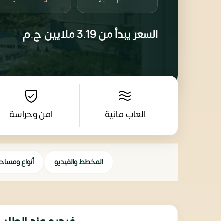
السعر يبدأ من
3.19 ملايين
ج.م
العاب مائية
امن وحراسة
المخطط والفيديو
أنواع ومساح