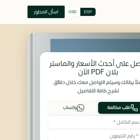
اسأل المطور
USD
EGP
ل على أحدث الأسعار والماستر
بلان PDF الآن
لأ بياناتك وسيتم التواصل معك خلال دقائق
لشرح كافة التفاصيل
طلب مكالمة
واتساب