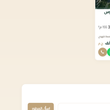
155 م²
قسط شهري
ج.م
اسأل المطور