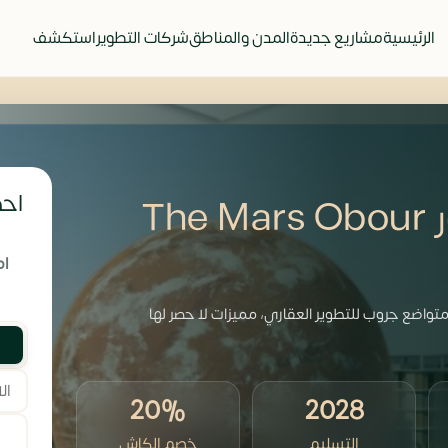
الرئيسية
مشاريع جديدة
المدن والمناطق
شركات التطوير
استكشف
احص
كمبوند ذا مارس العبور The Mars Obour
ام
عبور The Mars Obour من شركة متواضع جروب للتطوير العقاري، مميزات لا حصر لها
20%
2028
التسليم
خصم الكاش