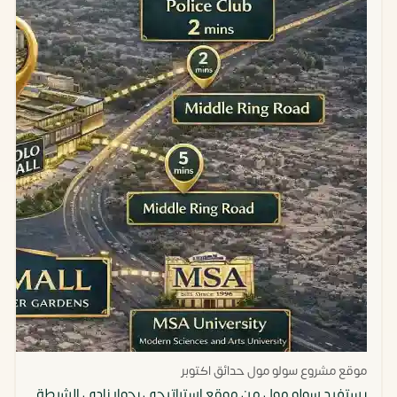
35متر
محل
3,375,000
437,000
تجاري
جنيه مصري
ألف
40متر
محل
5,000,000
500,000
تجاري
جنيه مصري
ألف
موقع مشروع سولو مول حدائق اكتوبر
يستفيد سولو مول من موقع استراتيجي بجوار نادي الشرطة