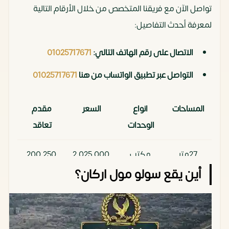
تواصل الآن مع فريقنا المتخصص من خلال الأرقام التالية
لمعرفة أحدث التفاصيل:
الاتصال على رقم الهاتف التالي:
01025717671
التواصل عبر تطبيق الواتساب من هنا
01025717671
المساحات
انواع
السعر
مقدم
الوحدات
تعاقد
27متر
مكتب
2,025,000
200,250
اداري
جنيه مصري
ألف
أين يقع سولو مول اركان؟
22متر
مكتب
1,950,000
195,000
اداري
جنيه مصري
ألف