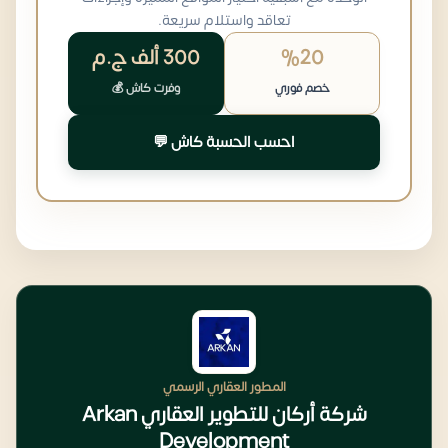
تعاقد واستلام سريعة.
%20
300 ألف
ج.م
خصم فوري
وفرت كاش 💰
احسب الحسبة كاش 💬
المطور العقاري الرسمي
شركة أركان للتطوير العقاري Arkan
Development