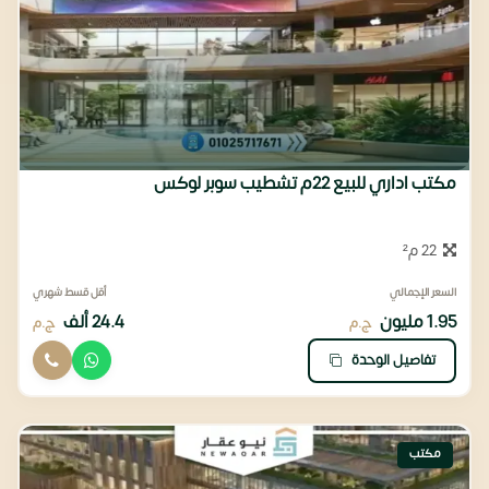
مكتب اداري للبيع 22م تشطيب سوبر لوكس
22 م²
السعر الإجمالي
أقل قسط شهري
1.95 مليون
24.4 ألف
ج.م
ج.م
تفاصيل الوحدة
مكتب