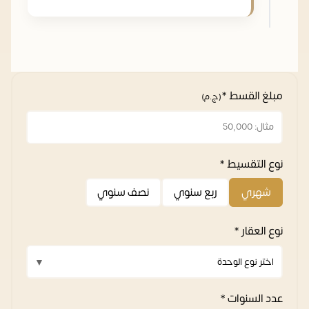
مبلغ القسط *
(ج.م)
نوع التقسيط *
شهري
ربع سنوي
نصف سنوي
نوع العقار *
عدد السنوات *