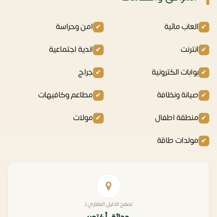
العاب مائية
امن وحراسة
انترنت
اندية اجتماعية
بوابات الكترونية
جراج
صيانة ونظافة
مطاعم وكافيهات
منطقة اطفال
مولات
مولدات طاقة
تصفح الدليل العقاري لـ