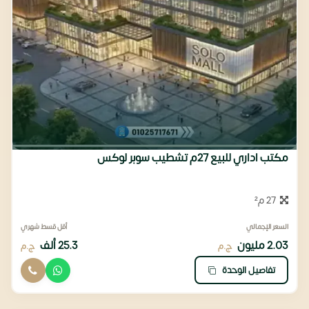
مكتب اداري للبيع 27م ‫تشطيب سوبر لوكس
27 م²
السعر الإجمالي
أقل قسط شهري
2.03 مليون
25.3 ألف
ج.م
ج.م
تفاصيل الوحدة