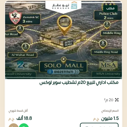
مكتب
مكتب اداري للبيع 20م تشطيب سوبر لوكس
20 م²
السعر الإجمالي
أقل قسط شهري
1.5 مليون
18.8 ألف
ج.م
ج.م