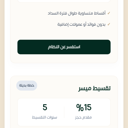
أقساط متساوية طوال فترة السداد
بدون فوائد أو عمولات إضافية
استفسر عن النظام
خطة بديلة
تقسيط ميسر
5
%15
مقدم حجز
سنوات التقسيط