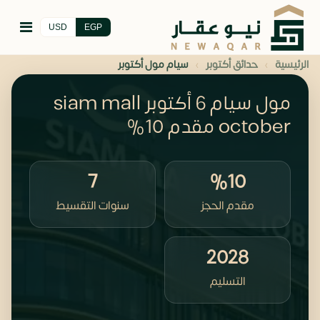
USD
EGP
›
›
الرئيسية
حدائق أكتوبر
سيام مول أكتوبر
مول سيام 6 أكتوبر siam mall
october مقدم 10%
7
%10
مقدم الحجز
سنوات التقسيط
2028
التسليم