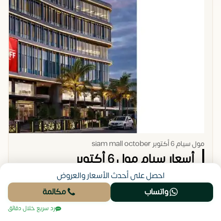
للبيع من المالك
مكاتب محاماة،
بأكتوبر
شركات
برمجيات.
مول سيام 6 أكتوبر siam mall october
أسعار سيام مول 6 أكتوبر
احصل على أحدث الأسعار والعروض
لا تنظر للرقم كقيمة مجردة، بل قارنه بالتشغيل. في
Siam
واتساب
مكالمة
Mall October
، يبدأ سعر المتر الإداري والطبي من 105,000
رد سريع خلال دقائق
جنيه، وهو سعر تنافسي جدا لموقع على محور جمال عبد