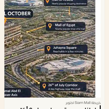
طبية
جنيه مصري
ألف
49متر
مكتب
5,145,000
500,000
اداري
جنيه مصري
ألف
خريطة Siam Mall اكتوبر