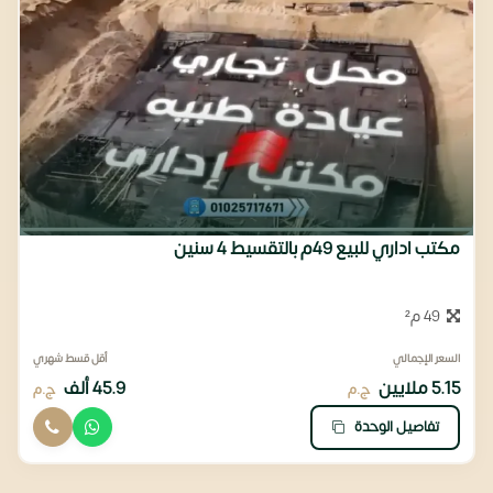
مكتب اداري للبيع 49م بالتقسيط 4 سنين
49 م²
السعر الإجمالي
أقل قسط شهري
5.15 ملايين
45.9 ألف
ج.م
ج.م
تفاصيل الوحدة