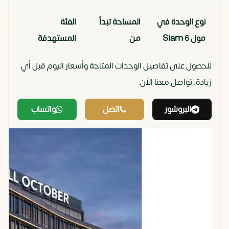
نوع الوحدة في
المساحة تبدأ
الفئة
مول Siam 6
من
المستهدفة
October
للحصول على تفاصيل الوحدات المتاحة وأسعار اليوم قبل أي
زيادة، تواصل معنا الآن.
تجاري للبيع في
44 م²
براندات ملابس،
6 اكتوبر
كافيهات،
البروشور
اتصل
واتساب
مطاعم.
طبي (عيادات)
46 م²
أطباء
للبيع بالتقسيط
متخصصين
في اكتوبر
(تسليم تشطيب
كامل).
إداري (مكاتب)
49 م²
شركات شحن،