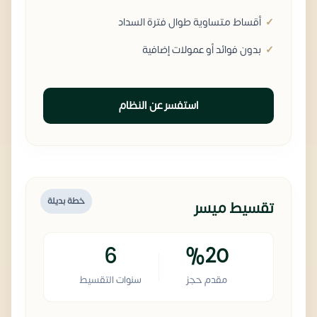
أقساط متساوية طوال فترة السداد
بدون فوائد أو عمولات إضافية
استفسر عن النظام
خطة بديلة
تقسيط ميسر
6
%20
مقدم حجز
سنوات التقسيط