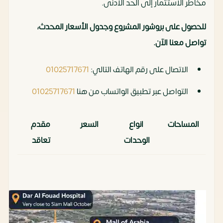
مخاطر الاستثمار إلى الحد الأدنى.
للحصول على بروشور المشروع وجدول الأسعار المحدث،
تواصل معنا الآن.
الاتصال على رقم الهاتف التالي:
01025717671
التواصل عبر تطبيق الواتساب من هنا
01025717671
المساحات
انواع
السعر
مقدم
الوحدات
تعاقد
44متر
محل
9,108,000
910,800
تجاري
جنيه مصري
ألف
46متر
عيادة
4,830,000
408,300