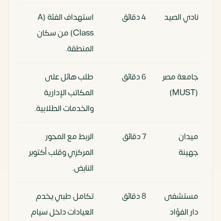
نادي الصيد
4 دقائق
استهداف الفئة (A
Class) من سكان
المنطقة.
جامعة مصر
6 دقائق
طلب هائل على
(MUST)
المكاتب الإدارية
والخدمات الطلابية.
ميدان
7 دقائق
الربط مع المحور
جهينة
المركزي وقلب أكتوبر
النابض.
مستشفى
8 دقائق
تكامل طبي يخدم
دار الفؤاد
العيادات داخل سيام