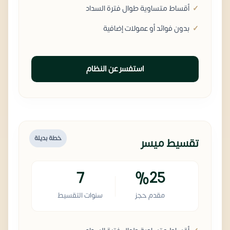
أقساط متساوية طوال فترة السداد
بدون فوائد أو عمولات إضافية
استفسر عن النظام
خطة بديلة
تقسيط ميسر
7
%25
مقدم حجز
سنوات التقسيط