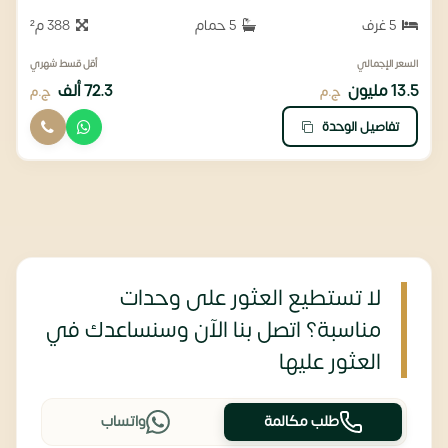
5 غرف
5 حمام
388 م²
السعر الإجمالي
أقل قسط شهري
13.5 مليون
72.3 ألف
ج.م
ج.م
تفاصيل الوحدة
لا تستطيع العثور على وحدات
مناسبة؟ اتصل بنا الآن وسنساعدك في
العثور عليها
طلب مكالمة
واتساب