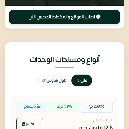
🟢 اطلب الموقع والمخطط الحصري الآن
أنواع ومساحات الوحدات
فلل
تاون هاوس
(2)
(2)
269 م²
5 غرف
5 حمام
السعر يبدأ من
استفسر
12.5 مليون
ج.م