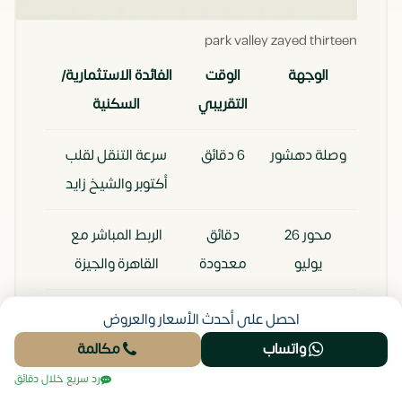
park valley zayed thirteen
الوجهة
الوقت
الفائدة الاستثمارية/
التقريبي
السكنية
وصلة دهشور
6 دقائق
سرعة التنقل لقلب
أكتوبر والشيخ زايد
محور 26
دقائق
الربط المباشر مع
يوليو
معدودة
القاهرة والجيزة
مول العرب
10
توفر أرقى خدمات
احصل على أحدث الأسعار والعروض
دقائق
التسوق والترفيه
واتساب
مكالمة
رد سريع خلال دقائق
مستشفى
12
القرب من أفضل رعاية