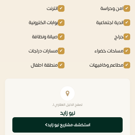
امن وحراسة
انترنت
اندية اجتماعية
بوابات الكترونية
جراج
صيانة ونظافة
مساحات خضراء
مسارات دراجات
مطاعم وكافيهات
منطقة اطفال
تصفح الدليل العقاري لـ
نيو زايد
استكشف مشاريع نيو زايد