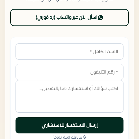
اسأل الآن عبر واتساب (رد فوري)
إرسال الاستفسار للاستشاري
🔒 بياناتك آمنة تماماً