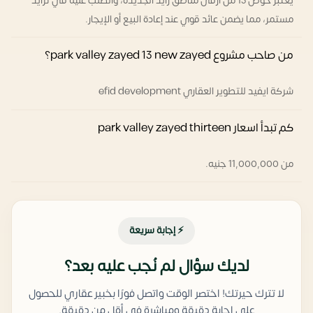
يعتبر حوض 13 من أرقى مناطق زايد الجديدة، والطلب عليه في تزايد
مستمر، مما يضمن عائد قوي عند إعادة البيع أو الإيجار.
من صاحب مشروع park valley zayed 13 new zayed؟
شركة ايفيد للتطوير العقاري efid development
كم تبدأ اسعار park valley zayed thirteen
من 11,000,000 جنيه.
⚡ إجابة سريعة
لديك سؤال لم نُجب عليه بعد؟
لا تترك حيرتك! اختصر الوقت واتصل فورًا بخبير عقاري للحصول
على إجابة دقيقة ومباشرة في أقل من دقيقة.