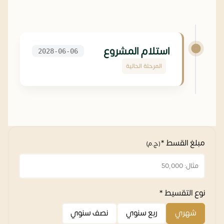
استلام المشروع
2028-06-06
المرحلة الحالية
مبلغ القسط *
(ج.م)
نوع التقسيط *
شهري
ربع سنوي
نصف سنوي