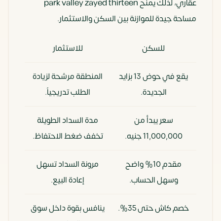
عقاري، لذلك يمنح park valley zayed thirteen
مساحة جيدة للموازنة بين السكن والاستثمار.
للسكن
للاستثمار
يقع في حوض 13 بزايد
المنطقة مرشحة لزيادة
الجديدة.
الطلب تدريجياً.
سعر يبدأ من
مدة السداد الطويلة
11,000,000 جنيه.
تخفف ضغط الاحتفاظ.
مقدم 10% واضح
مرونة السداد تسهل
وسهل الحساب.
إعادة البيع.
خصم كاش حتى 35%.
ينافس بقوة داخل سوق