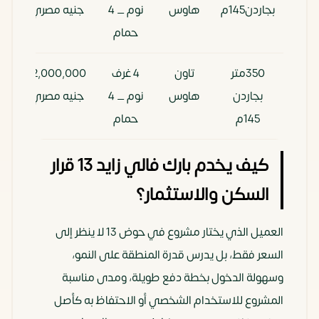
بجاردن145م
هاوس
نوم _ 4
جنيه مصري
حمام
350متر
تاون
4 غرف
12,000,000
00
بجاردن
هاوس
نوم _ 4
جنيه مصري
145م
حمام
كيف يخدم بارك فالي زايد 13 قرار
السكن والاستثمار؟
العميل الذي يختار مشروع في حوض 13 لا ينظر إلى
السعر فقط، بل يدرس قدرة المنطقة على النمو،
وسهولة الدخول بخطة دفع طويلة، ومدى مناسبة
المشروع للاستخدام الشخصي أو الاحتفاظ به كأصل