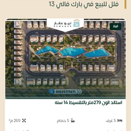
فلل للبيع في بارك فالي 13
فيلا
استاند الون 279متر بالتقسيط 14 سنه
5 غرف
5 حمام
269 م²