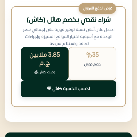
عرض الدفع الفوري
شراء نقدي بخصم هائل (كاش)
احصل على أعلى نسبة توفير فورية على إجمالي سعر
الوحدة مع أسبقية اختيار المواقع المميزة وإجراءات
تعاقد واستلام سريعة.
%35
3.85 ملايين
ج.م
خصم فوري
وفرت كاش 💰
احسب الحسبة كاش 💬