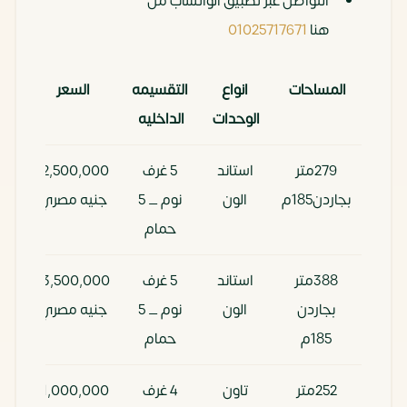
التواصل عبر تطبيق الواتساب من
هنا
01025717671
المساحات
انواع
التقسيمه
السعر
الوحدات
الداخليه
279متر
استاند
5 غرف
12,500,000
00
بجاردن185م
الون
نوم _ 5
جنيه مصري
حمام
388متر
استاند
5 غرف
13,500,000
00
بجاردن
الون
نوم _ 5
جنيه مصري
185م
حمام
252متر
تاون
4 غرف
11,000,000
00