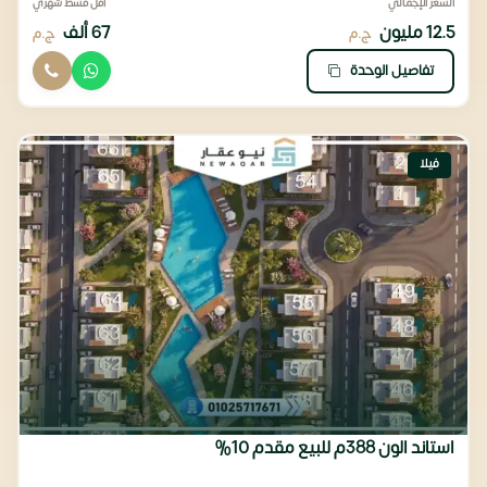
السعر الإجمالي
أقل قسط شهري
12.5 مليون
67 ألف
ج.م
ج.م
تفاصيل الوحدة
فيلا
استاند الون 388م للبيع مقدم 10%