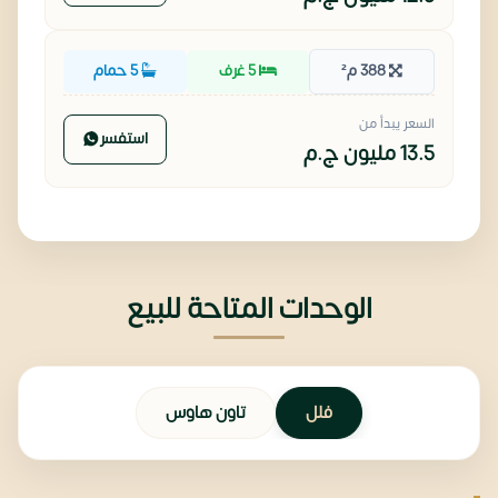
388 م²
5 غرف
5 حمام
السعر يبدأ من
استفسر
13.5 مليون
ج.م
الوحدات المتاحة للبيع
فلل
تاون هاوس