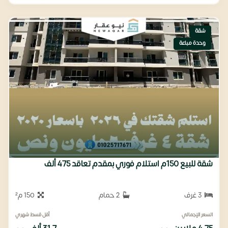
شقة
وحدة مباعة
شقة للبيع 150م استلام فوري بمقدم تعاقد 475 ألف
3 غرف
2 حمام
150 م²
السعر الإجمالي
أقل قسط شهري