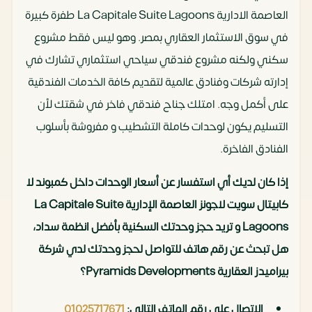
العاصمة الادارية La Capitale Suite Lagoons طفرة كبيرة
في سوق الاستثمار العقاري بمصر. وهو ليس فقط مشروع
سكني ولكنه مشروع فندقي سياحي استثماري تشارك في
إدارته شركات وفنادق عالمية لتقديم كافة الخدمات الفندقية
على أكمل وجه. امتلك جناح فندقي فاخر في شقتك لأن
التسليم يكون لوحدات كاملة التشطيب و مفروشة بأسلوب
الفنادق الفاخرة.
إذا كان لديك أي استفسار عن أسعار الوحدات داخل كمبوند لا
كابيتال سويت لاجونز العاصمة الإدارية La Capitale Suite
Lagoons و تريد حجز وحدتك السكنية بأفضل انظمة سداد،
هل تبحث عن رقم هاتف للتواصل لحجز وحدتك لدي شركة
بيراميدز العقارية Pyramids Developments؟
الاتصال على رقم الهاتف التالي:
01025717671