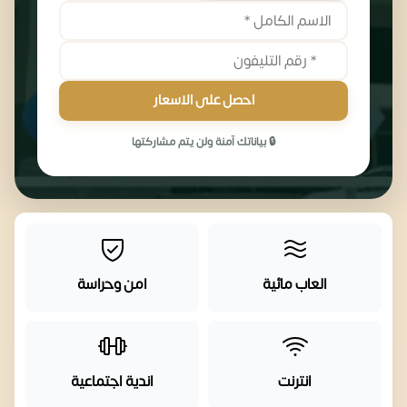
احصل على الاسعار
🔒 بياناتك آمنة ولن يتم مشاركتها
العاب مائية
امن وحراسة
انترنت
اندية اجتماعية