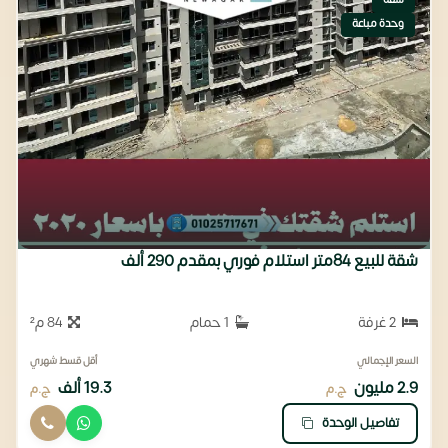
شقة
وحدة مباعة
شقة للبيع 84متر استلام فوري بمقدم 290 ألف
2 غرفة
1 حمام
84 م²
السعر الإجمالي
أقل قسط شهري
2.9 مليون
19.3 ألف
ج.م
ج.م
تفاصيل الوحدة