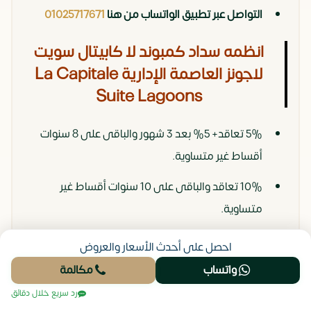
التواصل عبر تطبيق الواتساب من هنا
01025717671
انظمه سداد كمبوند لا كابيتال سويت
لاجونز العاصمة الإدارية La Capitale
Suite Lagoons
5% تعاقد+ 5% بعد 3 شهور والباقى على 8 سنوات
أقساط غير متساوية.
10% تعاقد والباقى على 10 سنوات أقساط غير
متساوية.
30% تعاقد والباقي على 5 سنوات عائد 12%.
احصل على أحدث الأسعار والعروض
35% تعاقد والباقى على 5 سنوات أول قسط بعد
واتساب
مكالمة
الاستلام عائد 13%.
رد سريع خلال دقائق