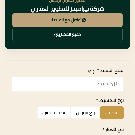
المطور العقاري الرسمي
شركة بيراميدز للتطوير العقاري
تواصل مع المبيعات
جميع المشاريع
مبلغ القسط *
(ج.م)
نوع التقسيط *
شهري
ربع سنوي
نصف سنوي
نوع العقار *