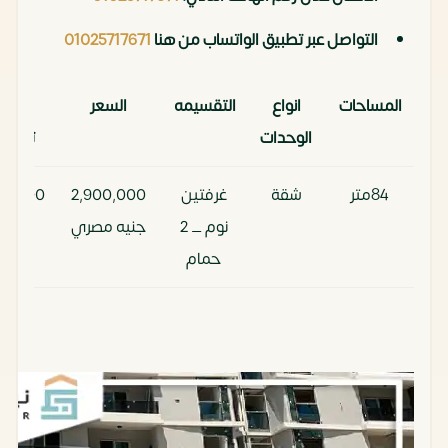
التواصل عبر تطبيق الواتساب من هنا
01025717671
المساحات
انواع
التقسيمه
السعر
مقدم
الوحدات
تعاقد
84متر
شقة
غرفتين
2,900,000
90,000
نوم _ 2
جنيه مصري
ألف
حمام
94متر
شقة
غرفتين
3,360,000
36,000
نوم _ 2
جنيه مصري
ألف
حمام
105متر
شقة
غرفتين
3,600,000
60,000