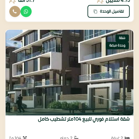
4.75 ملايين
31.7 ألف
ج.م
ج.م
تفاصيل الوحدة
شقة
وحدة مباعة
شقة استلام فوري للبيع 104متر تشطيب كامل
2 غرفة
2 حمام
104 م²