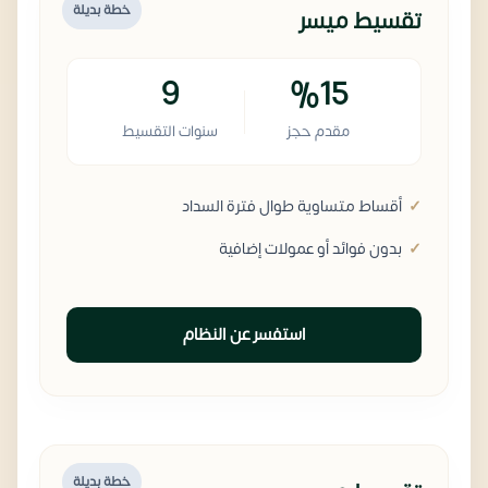
خطة بديلة
تقسيط ميسر
9
%15
مقدم حجز
سنوات التقسيط
أقساط متساوية طوال فترة السداد
بدون فوائد أو عمولات إضافية
استفسر عن النظام
خطة بديلة