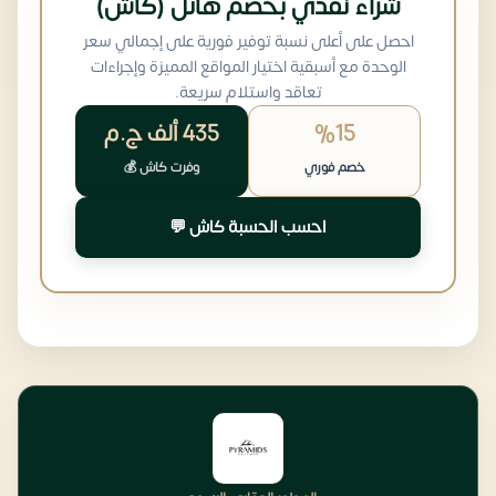
شراء نقدي بخصم هائل (كاش)
احصل على أعلى نسبة توفير فورية على إجمالي سعر
الوحدة مع أسبقية اختيار المواقع المميزة وإجراءات
تعاقد واستلام سريعة.
%15
435 ألف
ج.م
خصم فوري
وفرت كاش 💰
احسب الحسبة كاش 💬