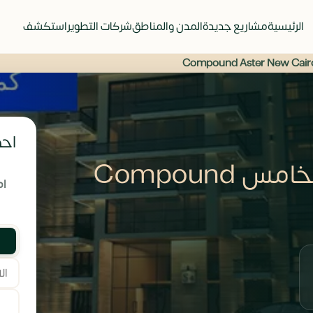
الرئيسية
مشاريع جديدة
المدن والمناطق
شركات التطوير
استكشف
احص
كمبوند استر التجمع الخامس Compound
ام