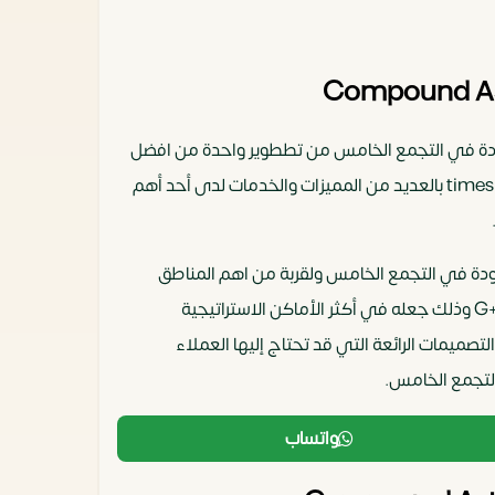
ل المشاريع السكنية الموجودة في التجمع الخامس من تططوير واحدة من افضل
الشركات العقارية الموجودة في مصر كما يعد من المشاريع العملاقة بحيث ابدعت شركة تايمز للتطوير العقاري times development بالعديد من المميزات والخدمات لدى أحد أهم
ل الاماكن المميز الموجودة في التجمع الخامس ولقربة من اهم المناطق
الاستراتيجية المميزة الموجودة في القاهرة الجديدة بحيث يقع بالتحديد في قلب التجمع في منطقة الجولدن سكوير في حي G+4 وذلك جعله في أكثر الأماكن الاستراتيجية
ميمات الرائعة التي قد تحتاج إليها العملاء
واتساب