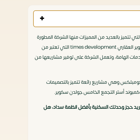
 في القاهرة الجديدة والتي تتميز بالعديد من المميزات منها الشركة المطورة
التي لها العديد من المشاريع الموجودة في مصر ويعد هذا المشروع هذا الاحدث لها تم إنشاء المشروع بواسطة شركة تايمز للتطوير العقاري times development التي تعتبر من
خدمات الهامة، وتعمل الشركة على توفير مشاريعها من
د كومبلكس وهي مشاريع رائعة تتميز بالتصميمات
 كمبوند أستر التجمع الخامس جولدن سكوير.
ديك أي استفسار عن أسعار الوحدات السكنية داخل كمبوند استر التجمع الخامس Compound Aster New Cairo و تريد حجز وحدتك السكنية بأفضل انظمة سداد، هل