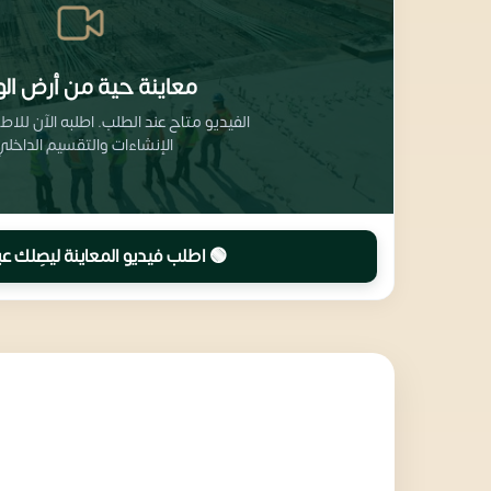
معاينة حية من أرض الو
الفيديو متاح عند الطلب. اطلبه الآن للا
الإنشاءات والتقسيم الداخلي
🟢 اطلب فيديو المعاينة ليصِلك عب