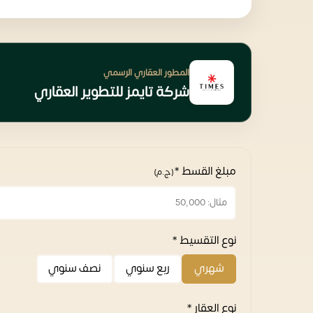
المطور العقاري الرسمي
شركة تايمز للتطوير العقاري
مبلغ القسط *
(ج.م)
نوع التقسيط *
شهري
ربع سنوي
نصف سنوي
نوع العقار *