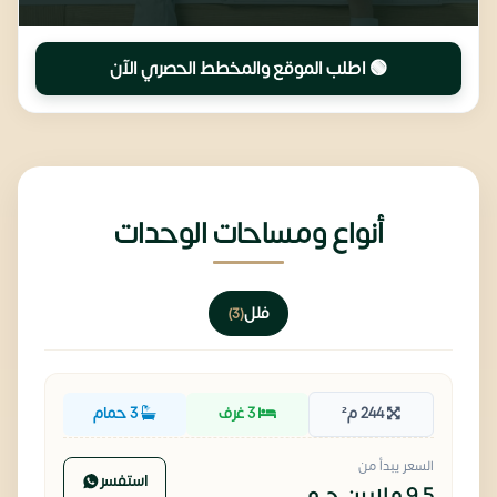
🟢 اطلب الموقع والمخطط الحصري الآن
أنواع ومساحات الوحدات
فلل
(3)
244 م²
3 غرف
3 حمام
السعر يبدأ من
استفسر
9.5 ملايين
ج.م