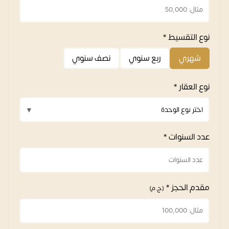
نوع التقسيط *
شهري
ربع سنوي
نصف سنوي
نوع العقار *
عدد السنوات *
مقدم الحجز *
(ج.م)