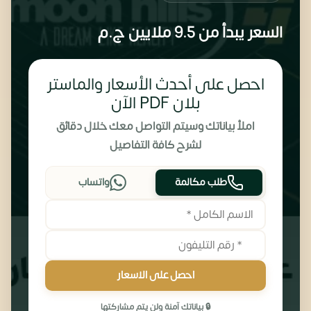
السعر يبدأ من
9.5 ملايين
ج.م
احصل على أحدث الأسعار والماستر
بلان PDF الآن
املأ بياناتك وسيتم التواصل معك خلال دقائق
لشرح كافة التفاصيل
طلب مكالمة
واتساب
احصل على الاسعار
🔒 بياناتك آمنة ولن يتم مشاركتها