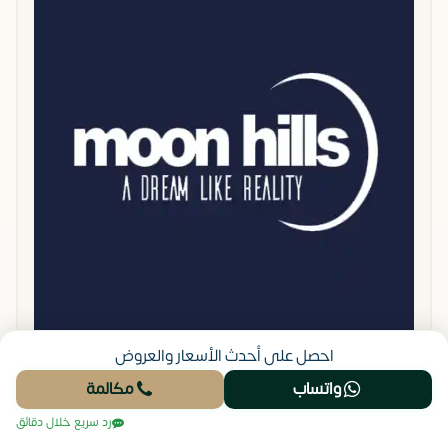
احصل على أحدث الأسعار والعروض
واتساب
مكالمة
نبذة عن شركة سكن جروب للتطوير
رد سريع خلال دقائق