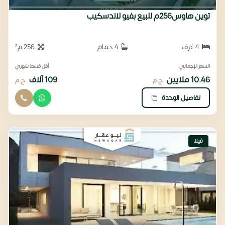
توين هاوس256م للبيع بفيو لاندسكيب
4 غرف
4 حمام
256 م²
السعر الإجمالي
أقل قسط شهري
10.46 ملايين
109 آلاف
ج.م
ج.م
تفاصيل الوحدة
فيلا