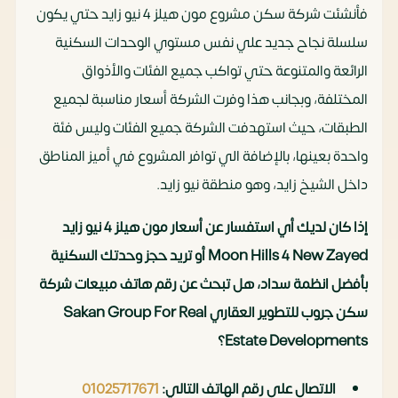
فأنشئت شركة سكن مشروع مون هيلز 4 نيو زايد حتي يكون
سلسلة نجاح جديد علي نفس مستوي الوحدات السكنية
الرائعة والمتنوعة حتي تواكب جميع الفئات والأذواق
المختلفة، وبجانب هذا وفرت الشركة أسعار مناسبة لجميع
الطبقات، حيث استهدفت الشركة جميع الفئات وليس فئة
واحدة بعينها، بالإضافة الي توافر المشروع في أميز المناطق
داخل الشيخ زايد، وهو منطقة نيو زايد.
إذا كان لديك أي استفسار عن أسعار مون هيلز 4 نيو زايد
Moon Hills 4 New Zayed أو تريد حجز وحدتك السكنية
بأفضل انظمة سداد، هل تبحث عن رقم هاتف مبيعات شركة
سكن جروب للتطوير العقاري Sakan Group For Real
Estate Developments
؟
الاتصال على رقم الهاتف التالي:
01025717671