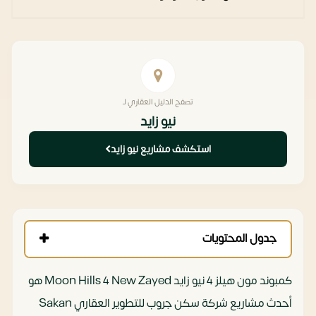
تصفح الدليل العقاري لـ
نيو زايد
استكشف مشاريع نيو زايد
جدول المحتويات
كمبوند مون هيلز 4 نيو زايد Moon Hills 4 New Zayed هو
أحدث مشاريع شركة سكن جروب للتطوير العقاري Sakan