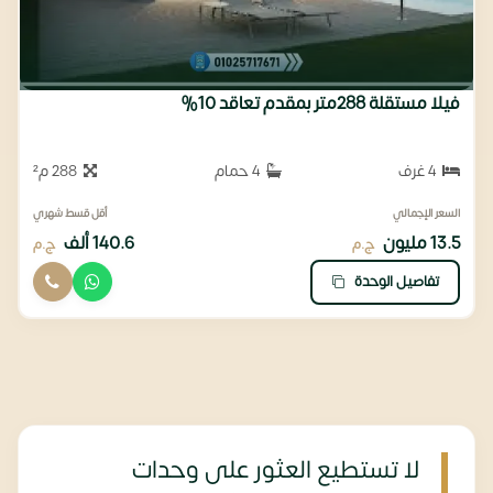
فيلا مستقلة 288متر بمقدم تعاقد 10%
4 غرف
4 حمام
288 م²
السعر الإجمالي
أقل قسط شهري
13.5 مليون
140.6 ألف
ج.م
ج.م
تفاصيل الوحدة
لا تستطيع العثور على وحدات