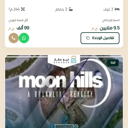
3 غرف
3 حمام
244 م²
السعر الإجمالي
أقل قسط شهري
9.5 ملايين
99 ألف
ج.م
ج.م
تفاصيل الوحدة
فيلا