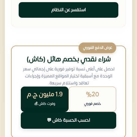
استفسر عن النظام
عرض الدفع الفوري
شراء نقدي بخصم هائل (كاش)
احصل على أعلى نسبة توفير فورية على إجمالي سعر
الوحدة مع أسبقية اختيار المواقع المميزة وإجراءات
تعاقد واستلام سريعة.
%20
1.9 مليون
ج.م
خصم فوري
وفرت كاش 💰
احسب الحسبة كاش 💬