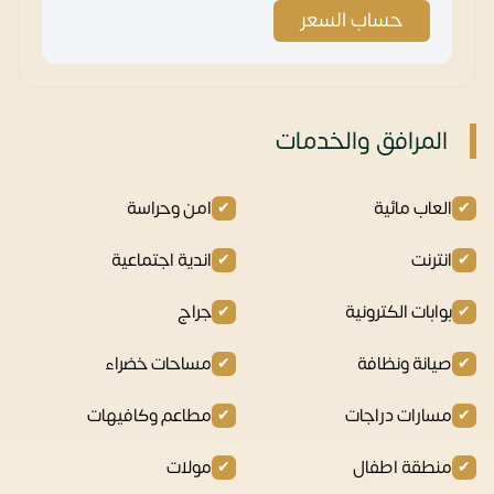
حساب السعر
المرافق والخدمات
العاب مائية
امن وحراسة
انترنت
اندية اجتماعية
بوابات الكترونية
جراج
صيانة ونظافة
مساحات خضراء
مسارات دراجات
مطاعم وكافيهات
منطقة اطفال
مولات