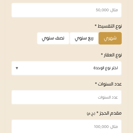
نوع التقسيط *
شهري
ربع سنوي
نصف سنوي
نوع العقار *
عدد السنوات *
مقدم الحجز *
(ج.م)