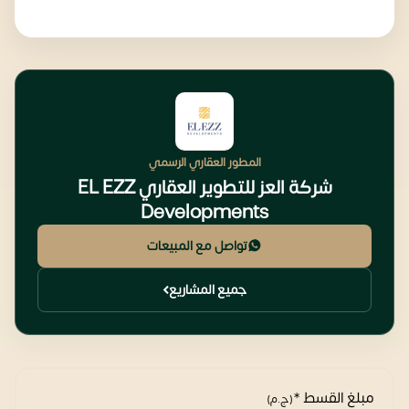
المطور العقاري الرسمي
شركة العز للتطوير العقاري EL EZZ
Developments
تواصل مع المبيعات
جميع المشاريع
مبلغ القسط *
(ج.م)