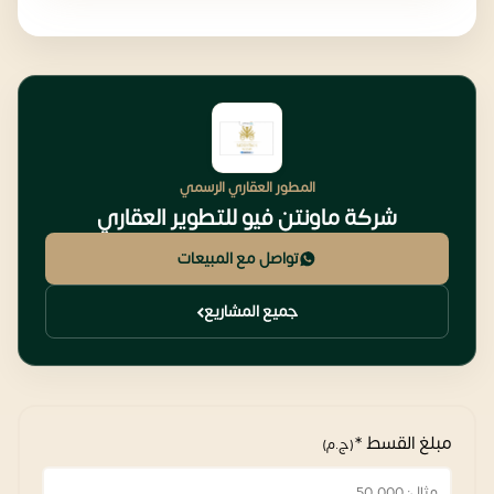
المطور العقاري الرسمي
شركة ماونتن فيو للتطوير العقاري
تواصل مع المبيعات
جميع المشاريع
مبلغ القسط *
(ج.م)