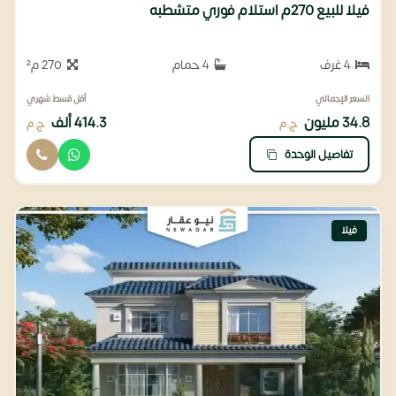
فيلا للبيع 270م استلام فوري متشطبه
4 غرف
4 حمام
270 م²
السعر الإجمالي
أقل قسط شهري
34.8 مليون
414.3 ألف
ج.م
ج.م
تفاصيل الوحدة
فيلا