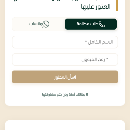
العثور عليها
طلب مكالمة
واتساب
اسأل المطور
🔒 بياناتك آمنة ولن يتم مشاركتها