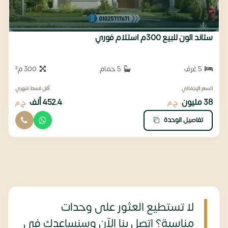
ستاند الون للبيع 300م استلام فوري
5 غرف
5 حمام
300 م²
السعر الإجمالي
أقل قسط شهري
38 مليون
452.4 ألف
ج.م
ج.م
تفاصيل الوحدة
لا تستطيع العثور على وحدات
مناسبة؟ اتصل بنا الآن وسنساعدك في