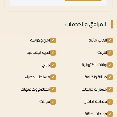
المرافق والخدمات
العاب مائية
امن وحراسة
انترنت
اندية اجتماعية
بوابات الكترونية
جراج
صيانة ونظافة
مساحات خضراء
مسارات دراجات
مطاعم وكافيهات
منطقة اطفال
مولات
مولدات طاقة