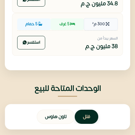
34.8 مليون
ج.م
300 م²
5 غرف
5 حمام
السعر يبدأ من
استفسر
38 مليون
ج.م
الوحدات المتاحة للبيع
فلل
تاون هاوس