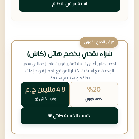
استفسر عن النظام
عرض الدفع الفوري
شراء نقدي بخصم هائل (كاش)
احصل على أعلى نسبة توفير فورية على إجمالي سعر
الوحدة مع أسبقية اختيار المواقع المميزة وإجراءات
تعاقد واستلام سريعة.
%20
4.8 ملايين
ج.م
خصم فوري
وفرت كاش 💰
احسب الحسبة كاش 💬