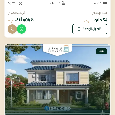
4 غرف
4 حمام
245 م²
السعر الإجمالي
أقل قسط شهري
34 مليون
404.8 آلاف
ج.م
ج.م
تفاصيل الوحدة
فيلا