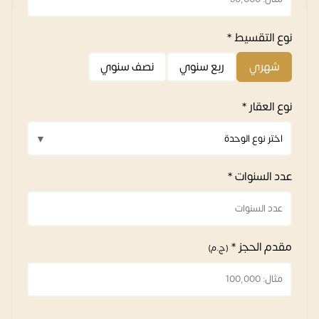
نوع التقسيط *
شهري
ربع سنوي
نصف سنوي
نوع العقار *
عدد السنوات *
مقدم الحجز *
(ج.م)