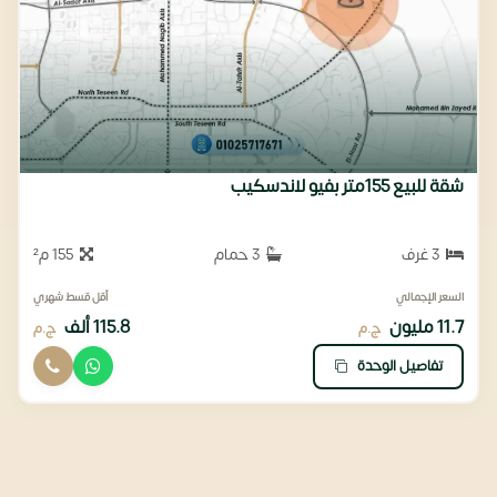
شقة للبيع 155متر بفيو لاندسكيب
3 غرف
3 حمام
155 م²
السعر الإجمالي
أقل قسط شهري
11.7 مليون
115.8 ألف
ج.م
ج.م
تفاصيل الوحدة