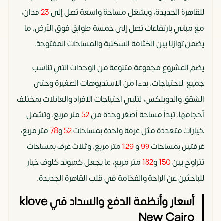
للقاهرة الجديدة، ويشغل مساحة واسعة تصل إلى
23
فدان،
مع مباني بارتفاعات تصل إلى خمسة طوابق فوق الأرض، ما
يضمن توازنا بين الكثافة السكنية والمساحات المفتوحة.
يضم المشروع مجموعة متنوعة من الوحدات التي تناسب
جميع الاحتياجات، بدءا من الاستديوهات الصغيرة وحتى
الشقق والدوبلكس، لتلبي احتياجات الأفراد والعائلات بمختلف
أحجامها، تبدأ مساحة أصغر وحدة من
52
متر مربع، وتشمل
خيارات متعددة مثل غرفة واحدة بمساحات
52
و
78
متر مربع،
غرفتين بمساحات
99
و
129
متر مربع، وثلاث غرف بمساحات
تتراوح بين
150
و
182
متر مربع، ما يجعل كمبوند كلوف خيار
للباحثين عن الراحة والفخامة في قلب القاهرة الجديدة.
أسعار وأنظمة الدفع والسداد في klove
New Cairo