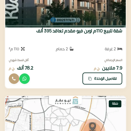
شقة للبيع 110م اوبن فيو مقدم تعاقد 395 ألف
2 غرفة
2 حمام
110 م²
السعر الإجمالي
أقل قسط شهري
7.9 ملايين
78.2 ألف
ج.م
ج.م
تفاصيل الوحدة
شقة