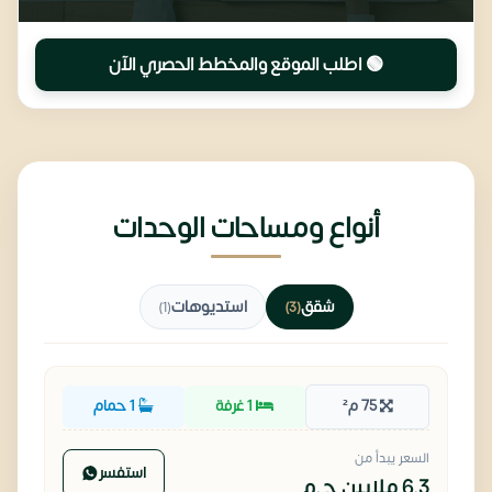
🟢 اطلب الموقع والمخطط الحصري الآن
أنواع ومساحات الوحدات
شقق
استديوهات
(1)
(3)
75 م²
1 غرفة
1 حمام
السعر يبدأ من
استفسر
6.3 ملايين
ج.م