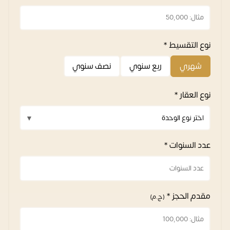
نوع التقسيط *
شهري
ربع سنوي
نصف سنوي
نوع العقار *
عدد السنوات *
مقدم الحجز *
(ج.م)