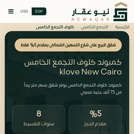
USD
EGP
›
›
الرئيسية
التجمع الخامس
كلوف التجمع الخامس
شقق للبيع على شارع التسعين الشمالى بمقدم 5% فقط
كمبوند كلوف التجمع الخامس
klove New Cairo
كمبوند كلوف التجمع الخامس يوفر شقق بسعر متر يبدأ
من 75 ألف جنيه مصري
8
%5
مقدم الحجز
سنوات التقسيط