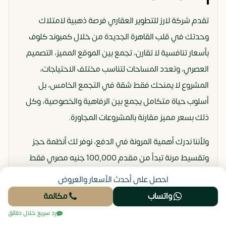
تقدم شركة لارز للتطوير العقاري فرصة ذهبية لامتلاك
وحدتك في قلب القاهرة الجديدة من خلال كمبوند كلوف
بأسعار تنافسية لا تقارن، تجمع بين الموقع المميز، التصميم
العصري، وتعدد المساحات لتناسب مختلف الاحتياجات،
المشروع لا يمنحك فقط شقة في التجمع الخامس، بل
أسلوب حياة متكامل يجمع بين الرفاهية والخصوصية، وكل
ذلك بسعر مميز مقارنة بالمشروعات المجاورة.
ولأننا ندرك أهمية المرونة في الدفع، نوفر لك أنظمة حجز
وتقسيط مرنة تبدأ من مقدم 100,000 جنيه مصري فقط
قابل للاسترداد، مع خطط سداد طويلة تضمن لك راحة مالية
احصل على أحدث الأسعار والعروض
دون ضغط.
واتساب
مكالمة
الخدمات والمرافق الأساسية والترفيهية
رد سريع خلال دقائق