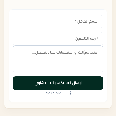
إرسال الاستفسار للاستشاري
🔒 بياناتك آمنة تماماً