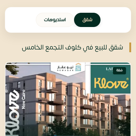
شقق
استديوهات
شقق للبيع في كلوف التجمع الخامس
شقة