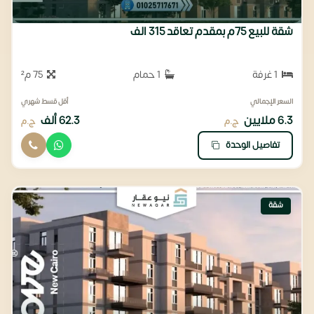
شقة للبيع 75م بمقدم تعاقد 315 الف
1 غرفة
1 حمام
75 م²
السعر الإجمالي
أقل قسط شهري
6.3 ملايين
62.3 ألف
ج.م
ج.م
تفاصيل الوحدة
شقة