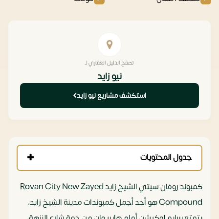
تصفح الدليل العقاري لـ
نيو زايد
استكشف مشاريع نيو زايد
جدول المحتويات
كمبوند روفان سيتي الشيخ زايد Rovan City New Zayed
Compound هو أحد أجمل كمبوندات مدينة الشيخ زايد،
يتمتع ببرايم لوكيشن أمام هايبر وان من جهة شارع النزهة،