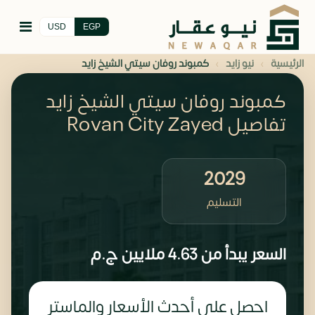
USD
EGP
›
›
الرئيسية
نيو زايد
كمبوند روفان سيتي الشيخ زايد
كمبوند روفان سيتي الشيخ زايد
تفاصيل Rovan City Zayed
2029
التسليم
السعر يبدأ من
4.63 ملايين
ج.م
احصل على أحدث الأسعار والماستر