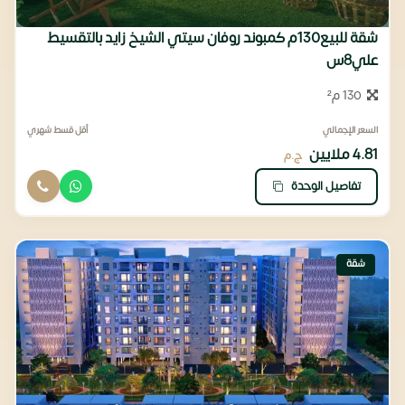
شقة للبيع130م كمبوند روفان سيتي الشيخ زايد بالتقسيط
علي8س
130 م²
السعر الإجمالي
أقل قسط شهري
4.81 ملايين
ج.م
تفاصيل الوحدة
شقة