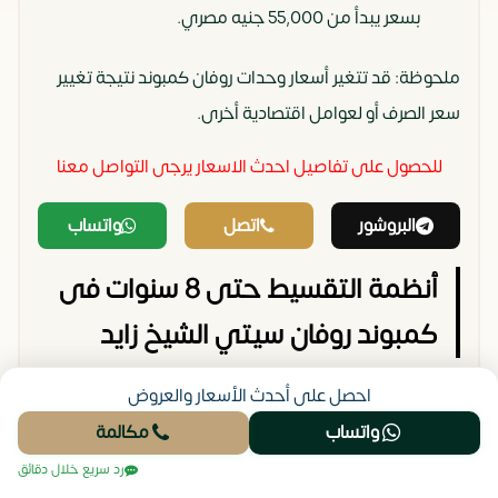
بسعر يبدأ من 55,000 جنيه مصري.
ملحوظة: قد تتغير أسعار وحدات روفان كمبوند نتيجة تغيير
سعر الصرف أو لعوامل اقتصادية أخرى.
للحصول على تفاصيل احدث الاسعار يرجى التواصل معنا
البروشور
اتصل
واتساب
أنظمة التقسيط حتى 8 سنوات فى
كمبوند روفان سيتي الشيخ زايد
طرحت شركة ايجي بلان للتطوير العقاري وحدات سكنية للبيع
احصل على أحدث الأسعار والعروض
بأنظمة سداد متنوعة، إذ يمكن دفع قيمة الوحدات بالتقسيط
واتساب
مكالمة
وبتسهيلات نالت إشادة الجميع، وهي تساهم في تخفيف
رد سريع خلال دقائق