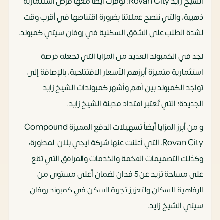
الشيخ زايد Rovan City؛ توفرت أيضاً معها فرص استثمارية
ذهبية، والتي ننصح عملائنا بضرورة اقتناصها في أقرب وقت
لشدة الطلب على الشقق السكنية في روفان سيتي كمبوند.
نجد في الكمبوند العديد من المزايا التي تجعله فرصة
استثمارية متميزة أبرزهم الأسعار الافتتاحية، بالإضافة إلى
تواجد الكمبوند بين أهم وأشهر كمبوندات الشيخ زايد
الجديدة؛ التي تُعتبر امتداد مدينة الشيخ زايد.
و من أبرز المزايا أيضاً تسهيلات الدفع المميزة Compound
Rovan City، التي أعلنت عنها شركة ايجي بلان المطورة،
وكذلك التصميمات الفخمة والخدمات والمرافق التي تقع
على مساحة تزيد عن 5 فدان لضمان أعلى مستوى من
الرفاهية للسكان ولتعزيز تجربة السكن في كمبوند روفان
سيتي الشيخ زايد.