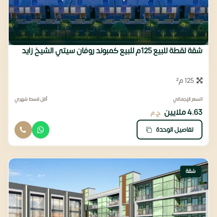
شقة لقطة للبيع 125م للبيع كمبوند روفان سيتي الشيخ زايد
125 م²
السعر الإجمالي
أقل قسط شهري
4.63 ملايين
ج.م
تفاصيل الوحدة
شقة