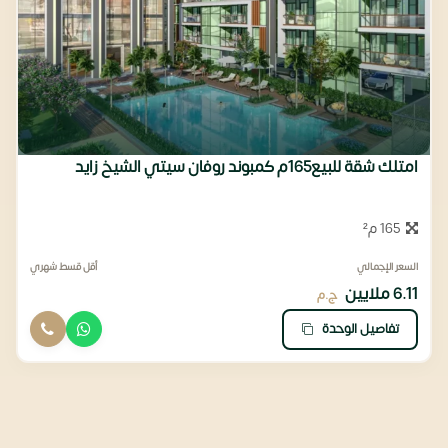
امتلك شقة للبيع165م كمبوند روفان سيتي الشيخ زايد
165 م²
السعر الإجمالي
أقل قسط شهري
6.11 ملايين
ج.م
تفاصيل الوحدة