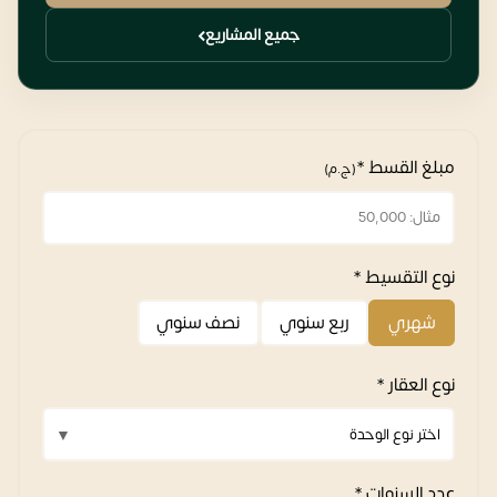
جميع المشاريع
مبلغ القسط *
(ج.م)
نوع التقسيط *
شهري
ربع سنوي
نصف سنوي
نوع العقار *
عدد السنوات *