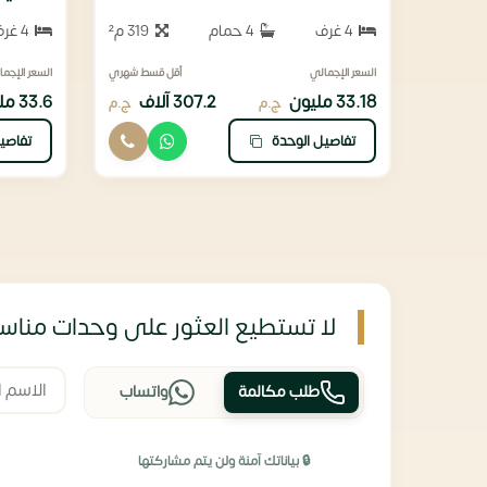
4 غرف
4 حمام
319 م²
4 غرف
السعر الإجمالي
أقل قسط شهري
السعر الإجما
33.18 مليون
307.2 آلاف
33.6 مليون
ج.م
ج.م
تفاصيل الوحدة
تفاصي
لا تستطيع العثور على وحدات مناسب
طلب مكالمة
واتساب
🔒 بياناتك آمنة ولن يتم مشاركتها