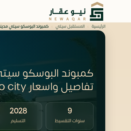
›
›
الرئيسية
المستقبل سيتي
كمبوند البوسكو سيتي مدينة
كمبوند البوسكو سيتي
تفاصيل واسعار il bosco city
2028
9
سنوات التقسيط
التسليم