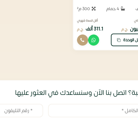
4 حمام
300 م²
لي
أقل قسط شهري
311.1 ألف
ج.م
ج.م
ل الوحدة
ة؟ اتصل بنا الآن وسنساعدك في العثور عليها