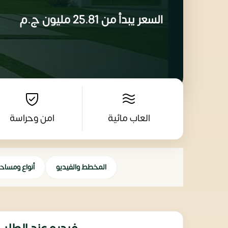
السعر يبدأ من
25.81 مليون
ج.م
العاب مائية
امن وحراسة
المخطط والفيديو
أنواع ومساح