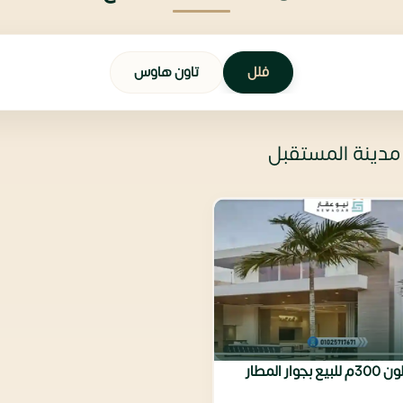
فلل
تاون هاوس
مدينة المستقبل
استاند الون 300م للبيع بجوار المطار