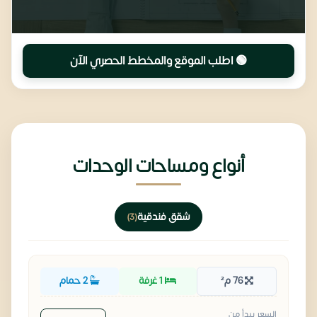
🟢 اطلب الموقع والمخطط الحصري الآن
أنواع ومساحات الوحدات
شقق فندقية
(3)
76 م²
1 غرفة
2 حمام
السعر يبدأ من