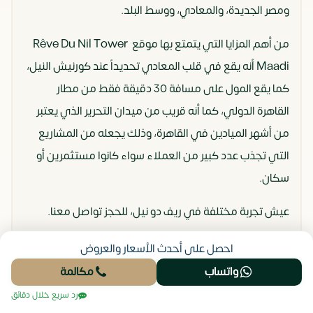
نظام
ومصر الجديدة، والمعادي، ووسط البلد.
من أهم المزايا التي يتمتع بها موقع Rêve Du Nil Tower
Maadi أنه يقع في قلب المعادي تحديداً عند كورنيش النيل،
كما يقع المول على مسافة 30 دقيقة فقط من مطار
القاهرة الدولي، كما أنه قريب من ميدان التحرير الذي يعتبر
من أشهر الميادين في القاهرة، وذلك يجعله من المشاريع
التي تجذب عدد كبير من العملاء سواء كانوا مستثمرين أو
سكان.
عيش تجربة مختلفة في ريف دو نيل، للحجز تواصل معنا.
احصل على أحدث الأسعار والعروض
البروشور
اتصل
واتساب
واتساب
مكالمة
التصميم المعماري لمشروع ريف دو نيل
رد سريع خلال دقائق
تاور المعادي