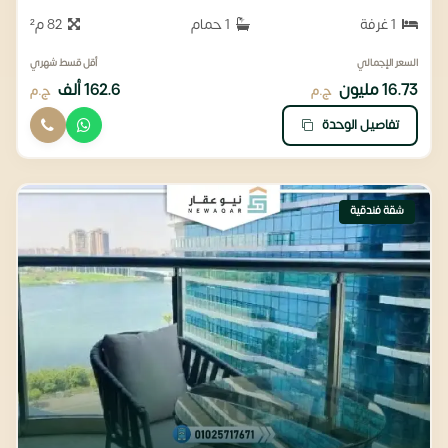
1 غرفة
1 حمام
82 م²
السعر الإجمالي
أقل قسط شهري
16.73 مليون
162.6 ألف
ج.م
ج.م
تفاصيل الوحدة
شقة فندقية