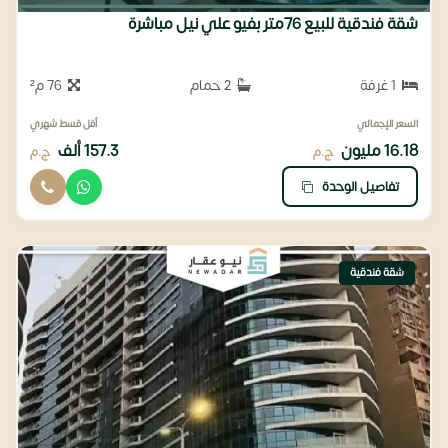
شقة فندقية للبيع 76متر بفيو علي نيل مباشرة
1 غرفة
2 حمام
76 م²
السعر الإجمالي
أقل قسط شهري
16.18 مليون
157.3 ألف
ج.م
ج.م
تفاصيل الوحدة
شقة فندقية