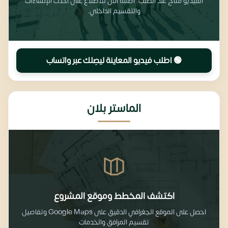
الفيديو متاح عند الطلب. اطلبه الآن للاطلاع على أحدث الإنشاءات
والتقسيم الداخلي.
🟢 اطلب فيديو المعاينة ليصِلك عبر واتساب
الماستر بلان
اكتشف المخطط وموقع المشروع
احصل على الموقع الجغرافي الدقيق على Google Maps وتفاصيل
تقسيم المرافق والخدمات