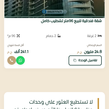
شقة فندقية للبيع 96متر تشطيب كامل
2 غرفة
2 حمام
96 م²
السعر الإجمالي
أقل قسط شهري
24.8 مليون
241.1 ألف
ج.م
ج.م
تفاصيل الوحدة
لا تستطيع العثور على وحدات