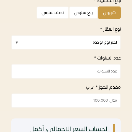
نوع التقسيط *
شهري
ربع سنوي
نصف سنوي
نوع العقار *
عدد السنوات *
مقدم الحجز *
(ج.م)
لحساب السعر الإجمالي، أكمل