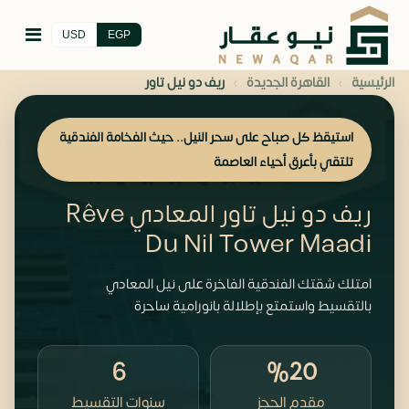
USD
EGP
›
›
الرئيسية
القاهرة الجديدة
ريف دو نيل تاور
استيقظ كل صباح على سحر النيل.. حيث الفخامة الفندقية
تلتقي بأعرق أحياء العاصمة
ريف دو نيل تاور المعادي Rêve
Du Nil Tower Maadi
امتلك شقتك الفندقية الفاخرة على نيل المعادي
بالتقسيط واستمتع بإطلالة بانورامية ساحرة
6
%20
مقدم الحجز
سنوات التقسيط