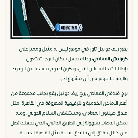
اكتر
من
نظام
62متر
شقة
15,631,000
مقدم
استلام
يقع ريف دو نيل تاور في موقع ليس له مثيل ومميز على
جنيه مصري
تعاقد
فوري
كورنيش المعادي
، وذلك يجعل سكان البرج يتمتعون
اكتر
بإطلالات خلابة على النيل، ويكون لديهم مساحة من الهدوء
من
والرقي لا تتوفر في أي مشروع آخر.
نظام
برج فندقي المعادي برج ريف دو نيل يقع بجانب مجموعة من
55متر
شقة
18,345,000
مقدم
استلام
أهم الأماكن الخدمية والترفيهية المعروفة في القاهرة، مثل
جنيه مصري
تعاقد
فوري
فندق هيلتون المعادي، ومستشفى السلام الدولي، ومنه
اكتر
يمكن الذهاب بسهولة إلى الطريق الدائري، الذي يجعلك تصل
من
في خلال دقائق إلى مناطق عديدة مثل القاهرة الجديدة،