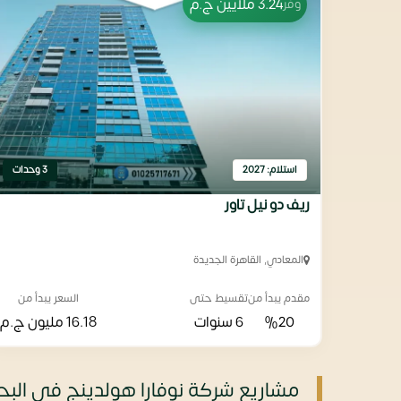
3.24 ملايين
ج.م
وفّر
استلام: 2027
3 وحدات
ريف دو نيل تاور
المعادي, القاهرة الجديدة
مقدم يبدأ من
تقسيط حتى
السعر يبدأ من
%20
6 سنوات
16.18 مليون
ج.م
مشاريع شركة نوفارا هولدينج في البحر