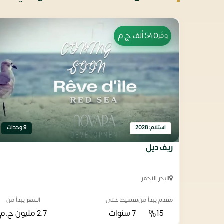
540 ألف
ج.م
وفّر
استلام: 2028
9 وحدات
ريف ديل
البحر الاحمر
مقدم يبدأ من
تقسيط حتى
السعر يبدأ من
%15
7 سنوات
2.7 مليون
ج.م