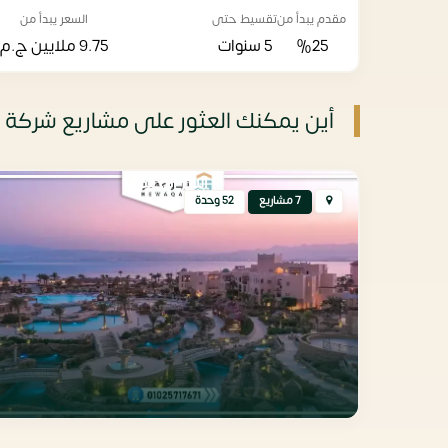
مقدم يبدأ من
تقسيط حتى
السعر يبدأ من
%25
5 سنوات
9.75 ملايين
ج.م
أين يمكنك العثور على مشاريع شركة ن
البحر الاحمر
7 مشاريع
52 وحدة