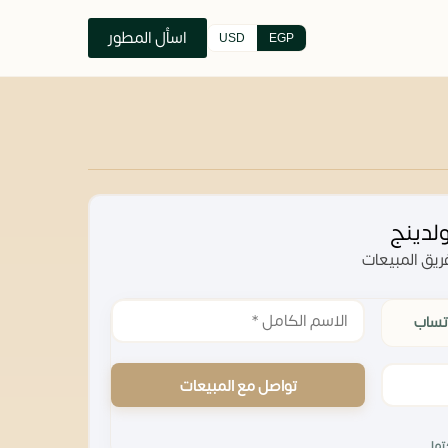
اسأل المطور
USD
EGP
لدينج
يق المبيعات
تساب
تواصل مع المبيعات
تها