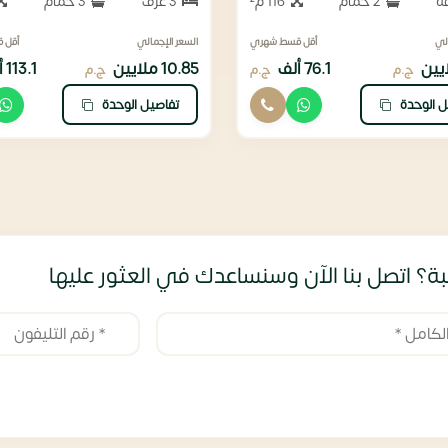
2 حمام
116 م²
3 غرف
3 حمام
لي
أقل قسط شهري
السعر الإجمالي
أقل 
76.1 ألف
10.85 ملايين
113.1 ألف
ج.م
ج.م
ج.م
ل الوحدة
تفاصيل الوحدة
ة؟ اتصل بنا الآن وسنساعدك في العثور عليها