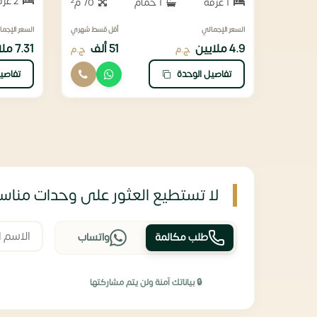
2 غرفة
1 غرفة
1 حمام
70 م²
السعر الإجمالي
أقل قسط شهري
السعر الإجما
4.9 ملايين
51 ألف
7.31 ملايين
ج.م
ج.م
تفاصيل الوحدة
تفاصي
لا تستطيع العثور على وحدات مناسب
طلب مكالمة
واتساب
🔒 بياناتك آمنة ولن يتم مشاركتها