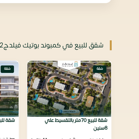
شقق للبيع في كمبوند بوتيك فيلدج2
شقة
شقة
شقة للبيع 70متر بالتقسيط علي
شقة للبيع 115متر بفيو 
8سنين