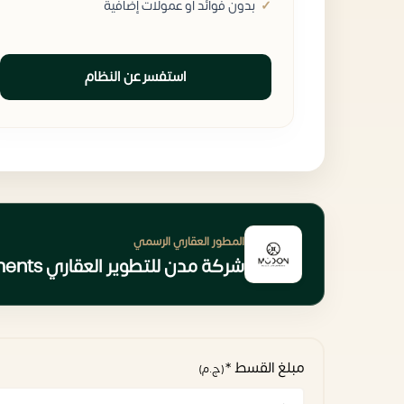
بدون فوائد أو عمولات إضافية
استفسر عن النظام
المطور العقاري الرسمي
شركة مدن للتطوير العقاري Modon Developments
مبلغ القسط *
(ج.م)