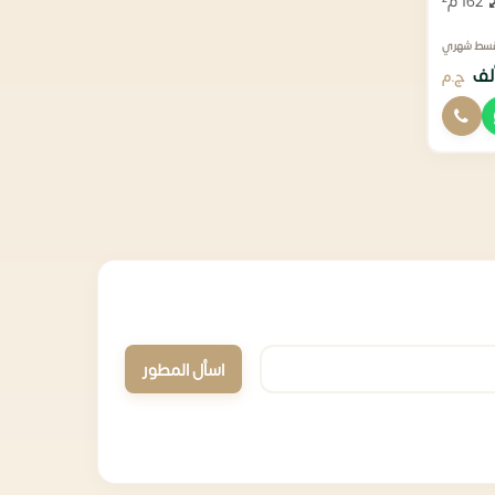
162 م²
قسط شهري
ج.م
اسأل المطور