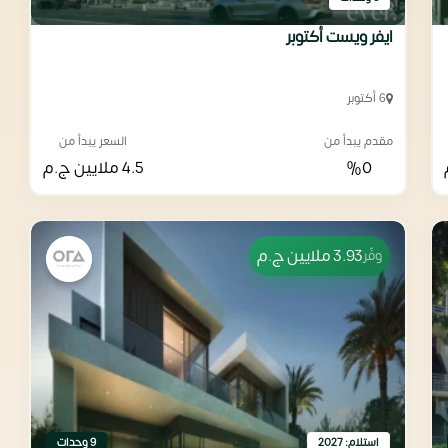
ايفر ويست أكتوبر
6 أكتوبر
مقدم يبدأ من
السعر يبدأ من
%0
4.5 ملايين
ج.م
3.93 ملايين
ج.م
وفّر
استلام: 2027
9 وحدات