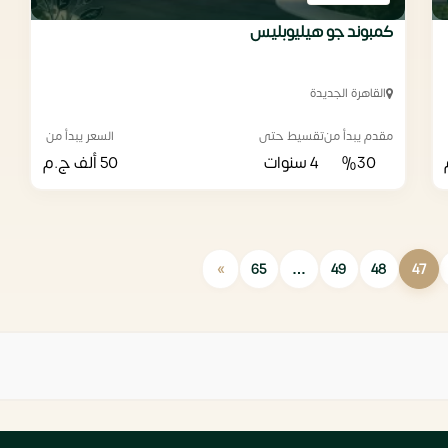
كمبوند جو هيليوبليس
القاهرة الجديدة
مقدم يبدأ من
تقسيط حتى
السعر يبدأ من
%30
4 سنوات
50 ألف
ج.م
»
65
…
49
48
47