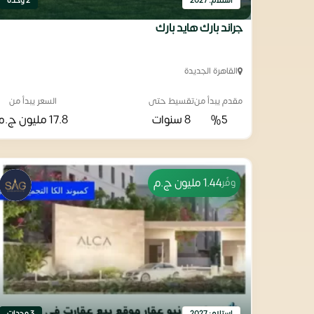
استلام: 2027
2 وحدة
جراند بارك هايد بارك
القاهرة الجديدة
مقدم يبدأ من
تقسيط حتى
السعر يبدأ من
%5
8 سنوات
17.8 مليون
ج.م
1.44 مليون
ج.م
وفّر