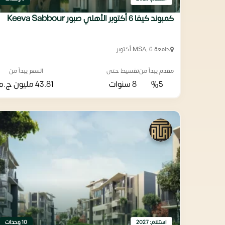
كمبوند كيفا 6 أكتوبر الأهلي صبور Keeva Sabbour
جامعة MSA, 6 أكتوبر
مقدم يبدأ من
تقسيط حتى
السعر يبدأ من
%5
8 سنوات
43.81 مليون
ج.م
استلام: 2027
10 وحدات