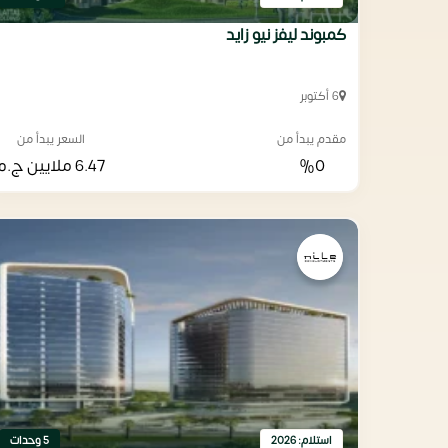
كمبوند ليفز نيو زايد
6 أكتوبر
مقدم يبدأ من
السعر يبدأ من
%0
6.47 ملايين
ج.م
استلام: 2026
5 وحدات