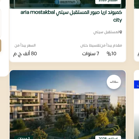
استلام: 2026
كمبوند اريا صبور المستقبل سيتي aria mostakbal
city
المستقبل سيتي
مقدم يبدأ من
تقسيط حتى
السعر يبدأ من
%10
7 سنوات
80 ألف
ج.م