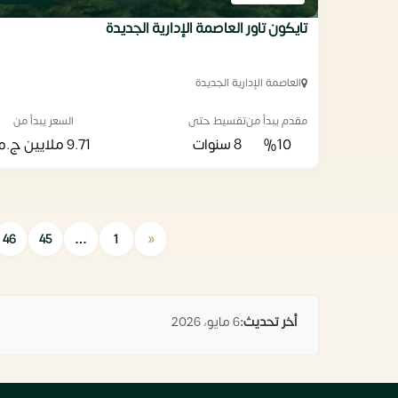
تايكون تاور العاصمة الإدارية الجديدة
العاصمة الإدارية الجديدة
مقدم يبدأ من
تقسيط حتى
السعر يبدأ من
%10
8 سنوات
9.71 ملايين
ج.م
«
46
45
…
1
أخر تحديث:
6 مايو، 2026