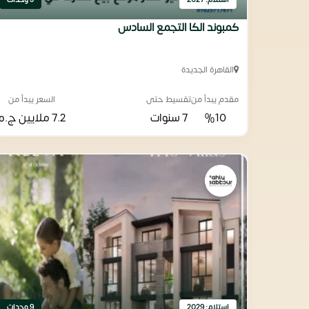
استلام: 2027
3 وحدات
كمبوند الكا التجمع السادس
القاهرة الجديدة
مقدم يبدأ من
تقسيط حتى
السعر يبدأ من
%10
7 سنوات
7.2 ملايين
ج.م
استلام: 2029
9 وحدات