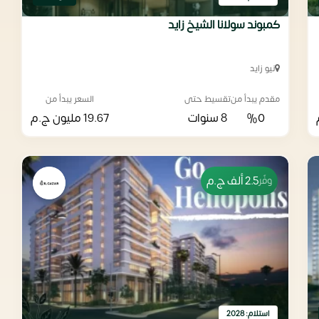
كمبوند سولانا الشيخ زايد
نيو زايد
مقدم يبدأ من
تقسيط حتى
السعر يبدأ من
%0
8 سنوات
19.67 مليون
ج.م
2.5 ألف
ج.م
وفّر
استلام: 2028