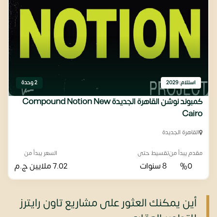
استلام: 2029
2 وحدة
كمبوند نوشن القاهرة الجديدة Compound Notion New
Cairo
القاهرة الجديدة
مقدم يبدأ من
تقسيط حتى
السعر يبدأ من
%0
8 سنوات
7.02 ملايين
ج.م
أين يمكنك العثور على مشاريع تاون رايترز