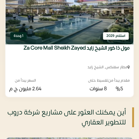
استلام: 2029
1 وحدة
مول ذا كور الشيخ زايد Za Core Mall Sheikh Zayed
مطار سفنكس, الشيخ زايد
مقدم يبدأ من
تقسيط حتى
السعر يبدأ من
%5
8 سنوات
2.64 مليون
ج.م
أين يمكنك العثور على مشاريع شركة دروب
للتطوير العقاري