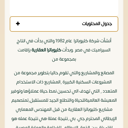
جدول المحتويات
أنشأت شركة كليوباترا عام 1982 والتي بدأت في انتاج
السيراميك في مصر .وبدأت
كليوباترا العقارية
بإقامت
بمجموعة من
المصانع والمشاريع والتي تقوم حاليا بتطوير مجموعة من
المشروعات السكنية الكبيرة ,المشاريع ذات الاستخدام
المتعدد , التي تهدف الي تحسين نمط حياة عملاؤها وتوفير
المعيشة العالميةللحياة والتطلع الجيد للمستقبل,تم
تصميم
مشاريع كليوباترا العقارية من قبل المهندس المعماري
الإيطالي المحترم جي. بي ,نتيجة عملة هي نتيجة عمله هو
لقاء راق بين الذوق الإيطالي للفخامة والعمارة المصرية