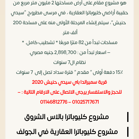
هو مشروع مقام على أرض مساحتها 2 مليون متر مربع من
حقيبة أراضي كليوباترا العقارية ، في مرسى مطروح “سيدي
حنيش”، سيتم إنشاء المرحلة الأولى منه على مساحة 200
ألف متر.
مساحات تبدأ من 82 مترًا مربعًا * تشطيب كامل. *
– اسعار تبدأ من : 2,898,700 جنيه مصري.
نظام ال7 سنوات
15٪ دفعة أولى ” مقدم ” فترة سداد تصل إلى 7 سنوات
قرية سميرالدا باي سيدي حنيش 2020
للحجز والاستفسار يرجى الاتصال على الارقام التالية : –
01025717671 – 01146812776
مشروع كليوباترا بالاس الشروق
مشروع كليوباترا العقارية في الجولف