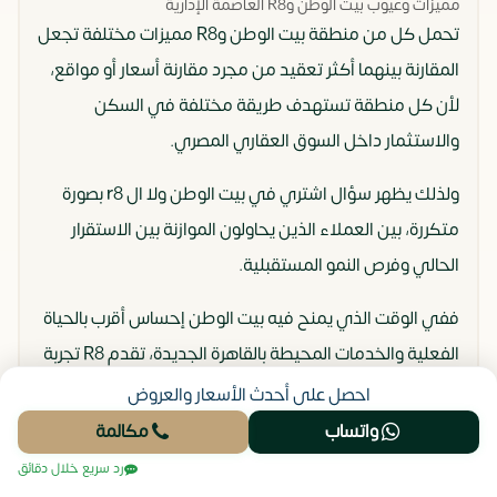
مميزات وعيوب بيت الوطن وR8 العاصمة الإدارية
تحمل كل من منطقة بيت الوطن وR8 مميزات مختلفة تجعل
المقارنة بينهما أكثر تعقيد من مجرد مقارنة أسعار أو مواقع،
لأن كل منطقة تستهدف طريقة مختلفة في السكن
والاستثمار داخل السوق العقاري المصري.
ولذلك يظهر سؤال اشتري في بيت الوطن ولا ال r8 بصورة
متكررة، بين العملاء الذين يحاولون الموازنة بين الاستقرار
الحالي وفرص النمو المستقبلية.
ففي الوقت الذي يمنح فيه بيت الوطن إحساس أقرب بالحياة
الفعلية والخدمات المحيطة بالقاهرة الجديدة، تقدم R8 تجربة
مختلفة تعتمد على الحداثة والتوسع السريع داخل العاصمة
احصل على أحدث الأسعار والعروض
الإدارية الجديدة، وهو ما يجعل قرار الاختيار مرتبط بهدف
واتساب
مكالمة
العميل أكثر من ارتباطه بالمنطقة نفسها.
رد سريع خلال دقائق