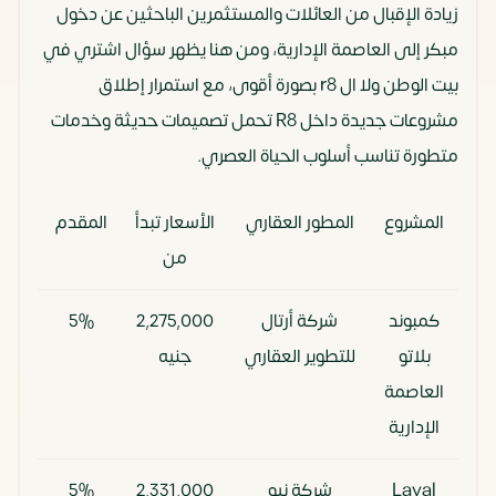
زيادة الإقبال من العائلات والمستثمرين الباحثين عن دخول
مبكر إلى العاصمة الإدارية، ومن هنا يظهر سؤال اشتري في
بيت الوطن ولا ال r8 بصورة أقوى، مع استمرار إطلاق
مشروعات جديدة داخل R8 تحمل تصميمات حديثة وخدمات
متطورة تناسب أسلوب الحياة العصري.
المشروع
المطور العقاري
الأسعار تبدأ
المقدم
سنو
من
التق
كمبوند
شركة أرتال
2٬275٬000
5%
0
بلاتو
للتطوير العقاري
جنيه
سنو
العاصمة
الإدارية
Layal
شركة نيو
2٬331٬000
5%
12 سنة