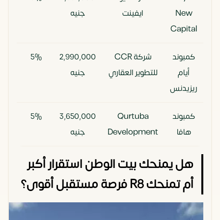
New
ايفينت
جنيه
Capital
كمبوند
شركة CCR
2٬990٬000
5%
12 سنة
أيام
للتطوير العقاري
جنيه
ريزيدنس
كمبوند
Qurtuba
3٬650٬000
5%
14 سنة
هافا
Development
جنيه
هل يمنحك بيت الوطن استقرار أكبر
أم تمنحك R8 فرصة مستقبل أقوى؟