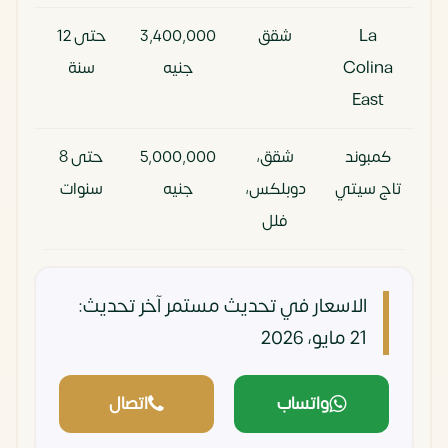
والدخل
المستقبلي
La
شقق
3٬400٬000
حتى 12
المستمر
والنمو
Colina
جنيه
سنة
الرأسمالي
East
كمبوند
شقق،
5٬000٬000
حتى 8
تاج سيتي
دوبلكس،
جنيه
سنوات
فلل
الاسعار في تحديث مستمر
آخر تحديث:
21 مايو، 2026
واتساب
اتصال