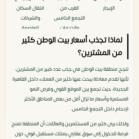
الإيجار
القرب من
انتقال السكان
التجمع الخامس
والشركات
والخدمات
للعاصمة
الحالية
لماذا تجذب أسعار بيت الوطن كثير
من المشترين؟
الفئة الأكثر
العائلات
الشباب
طلب
والسكان
والمستثمرون
تنجح منطقة بيت الوطن في جذب عدد كبير من المشترين،
الباحثون عن
والموظفون
لأنها تقدم معادلة يبحث عنها كثير من العملاء داخل القاهرة
الاستقرار
بالعاصمة
الجديدة، حيث تجمع بين الموقع القوي وفرص النمو
المستمرة وأسعار ما تزال أقل من بعض المناطق الأكثر
سرعة إعادة البيع
أسرع نسبياً
تعتمد أكثر على
ازدحام داخل التجمع الخامس.
بسبب الكثافة
تطور المنطقة
السكنية الحالية
مستقبلاً
ولذلك يرى كثير من المستثمرين والعائلات أن المنطقة تمنح
فرصة للدخول إلى سوق عقاري يمتلك مستقبل قوي، دون