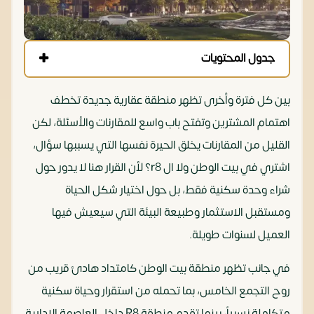
جدول المحتويات
بين كل فترة وأخرى تظهر منطقة عقارية جديدة تخطف
اهتمام المشترين وتفتح باب واسع للمقارنات والأسئلة، لكن
القليل من المقارنات يخلق الحيرة نفسها التي يسببها سؤال،
اشتري في بيت الوطن ولا ال r8؟ لأن القرار هنا لا يدور حول
شراء وحدة سكنية فقط، بل حول اختيار شكل الحياة
ومستقبل الاستثمار وطبيعة البيئة التي سيعيش فيها
العميل لسنوات طويلة.
في جانب تظهر منطقة بيت الوطن كامتداد هادئ قريب من
روح التجمع الخامس، بما تحمله من استقرار وحياة سكنية
متكاملة نسبياً، بينما تقدم منطقة R8 داخل العاصمة الإدارية