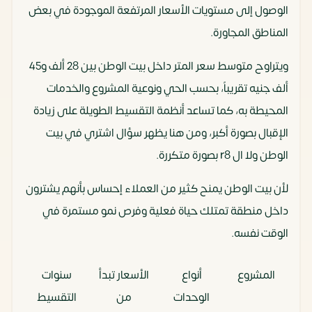
فرص ارتفاع
مستقرة مع نمو
قوية على
الوصول إلى مستويات الأسعار المرتفعة الموجودة في بعض
الأسعار
تدريجي
المدى الطويل
المناطق المجاورة.
مع توسع
ويتراوح متوسط سعر المتر داخل بيت الوطن بين 28 ألف و45
العاصمة
ألف جنيه تقريباً، بحسب الحي ونوعية المشروع والخدمات
نوع الإيجار الأكثر
سكني طويل
سكني
المحيطة به، كما تساعد أنظمة التقسيط الطويلة على زيادة
انتشار
المدى
واستثماري
الإقبال بصورة أكبر، ومن هنا يظهر سؤال اشتري في بيت
وإداري
الوطن ولا ال r8 بصورة متكررة.
لأن بيت الوطن يمنح كثير من العملاء إحساس بأنهم يشترون
مستوى
أقل نسبياً
أعلى نسبياً
داخل منطقة تمتلك حياة فعلية وفرص نمو مستمرة في
المخاطرة
مقابل فرص نمو
الوقت نفسه.
أكبر
المشروع
أنواع
الأسعار تبدأ
سنوات
طبيعة
مناسب
مناسب
الوحدات
من
التقسيط
الاستثمار
للاستقرار
للاستثمار