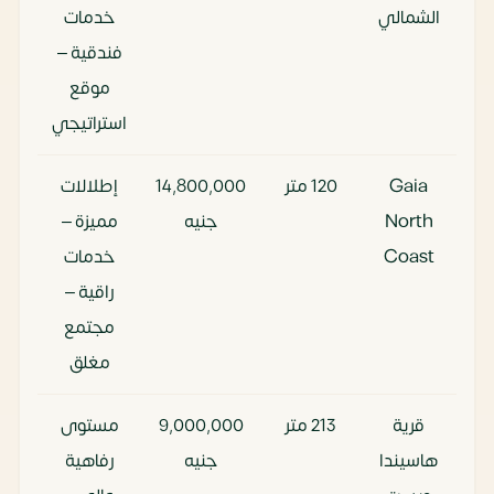
الشمالي
خدمات
فندقية –
موقع
استراتيجي
Gaia
120 متر
14٬800٬000
إطلالات
North
جنيه
مميزة –
Coast
خدمات
راقية –
مجتمع
مغلق
قرية
213 متر
9٬000٬000
مستوى
هاسيندا
جنيه
رفاهية