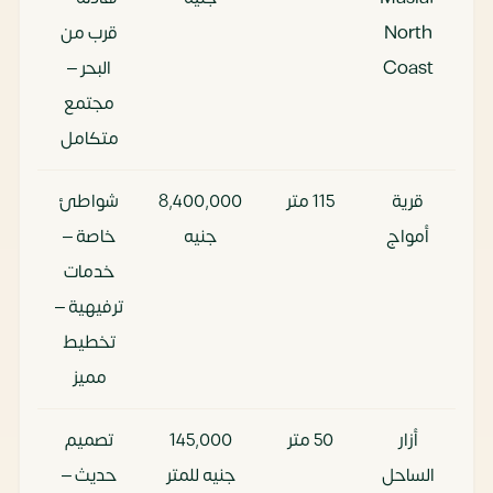
North
قرب من
Coast
البحر –
مجتمع
متكامل
قرية
115 متر
8٬400٬000
شواطئ
أمواج
جنيه
خاصة –
خدمات
ترفيهية –
تخطيط
مميز
أزار
50 متر
145٬000
تصميم
الساحل
جنيه للمتر
حديث –