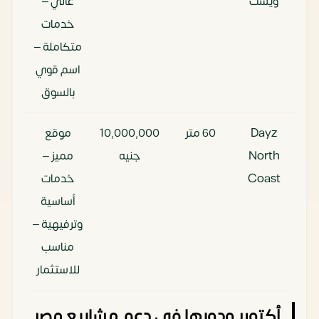
ويست
عالي –
خدمات
متكاملة –
اسم قوي
بالسوق
Dayz
60 متر
10٬000٬000
موقع
North
جنيه
مميز –
Coast
خدمات
أساسية
وترفيهية –
مناسب
للاستثمار
أكتوبر ودورها في دعم مشاريع مصر