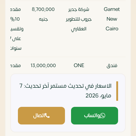
Garnet
شركة جدير
8٬700٬000
مقدم
New
جروب للتطوير
جنيه
10%
Cairo
العقاري
وتقسيط
على 7
سنوات
فندق
ONE
13٬000٬000
مقدم
عمرو دياب
Development
جنيه
5%
(دو بوتيك
وتقسيط
الاسعار في تحديث مستمر
آخر تحديث: 7
هوتيلز)
على 6
مايو، 2026
سنوات
واتساب
اتصال
ذا أيكون
Style Home
5٬860٬000
مقدم
ريزيدنس
Development
جنيه
10%