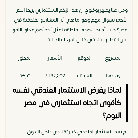
ومن هنا يظهر بوضوح أن هذا الزخم الاستثماري يربط البحر
الأحمر بسؤال مهم وهو، ما هي أبرز المشاريع الفندقية في
مصر؟ حيث أصبحت هذه المنطقة تمثل أحد أهم محاور النمو
في القطاع الفندقي خلال المرحلة الحالية.
المشروع
الموقع
الأسعار
المطور
Biscay
الغردقة
3٬162٬502
شركة
Soma
جنيه
بيسكاي
لماذا يفرض الاستثمار الفندقي نفسه
Bay
للتطوير
كأقوى اتجاه استثماري في مصر
العقاري
اليوم؟
قرية كالا
سهل
4٬300٬000
شركة
لم يعد الاستثمار الفندقي خيار تقليدي داخل السوق
حشيش
جنيه
كابيتال