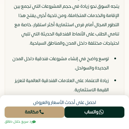
الاستخدام
والإقامة المؤقتة مما يوسع قاعدة
يتجه السوق نحو زيادة في حجم المشروعات التي تجمع بين
العملاء المحتملين
الإقامة والخدمات المتكاملة، ومن ناحية أخرى يفتح هذا
التطور المجال أمام فرص استثمارية أكثر استقرار، خاصة مع
قوة العائد مقارنة
يحقق عائد دوري أكثر استقرار بفضل
تنامي الطلب على الأنماط الفندقية الحديثة التي تلبي
بالعقارات
التشغيل الفندقي المستمر
احتياجات مختلفة داخل المدن والمناطق السياحية.
التقليدية
توسع واضح في إنشاء مشروعات فندقية داخل المدن
توسع المدن
انتشار المشروعات في مدن حديثة
الجديدة والسواحل.
الجديدة
يخلق فرص استثمارية جديدة بعيداً
زيادة الاعتماد على العلامات الفندقية العالمية لتعزيز
عن التشبع السوقي
القيمة الاستثمارية.
دعم التوجه
الاهتمام بزيادة الطاقة الفندقية
ارتفاع الطلب على الوحدات الفندقية ذات الإدارة
احصل على أحدث الأسعار والعروض
الحكومي
يعزز فرص النمو ويشجع
التشغيلية المتكاملة.
واتساب
مكالمة
للسياحة
المستثمرين على الدخول بقوة
رد سريع خلال دقائق
توجه قوي نحو دمج السكن والخدمات الفندقية في