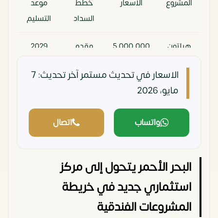
المشروع
الأسعار
خطط
موعد
السداد
التسليم
هيلتون
5٬000٬000
مقدم
2029
سيفيل
جنيه
10%
الاسعار في تحديث مستمر
آخر تحديث: 7
سيفن
وتقسيط
مايو، 2026
ريزيدنس
على 15
أكتوبر
سنة
واتساب
اتصال
مشروع Le
3٬000٬000
مقدم 5%
2028
Calme
جنيه
وتقسيط
البحر الأحمر يتحول إلى مركز
De
على 10
Zayed
سنوات
استثماري جديد في خريطة
المشروعات الفندقية
فندق
11,000,000
مقدم
2029