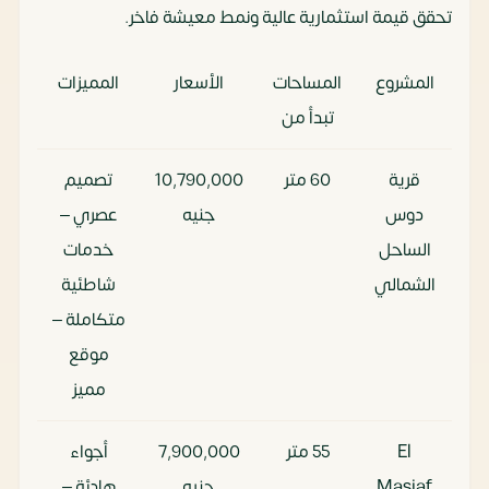
تحقق قيمة استثمارية عالية ونمط معيشة فاخر.
المشروع
المساحات
الأسعار
المميزات
تبدأ من
قرية
60 متر
10٬790٬000
تصميم
دوس
جنيه
عصري –
الساحل
خدمات
الشمالي
شاطئية
متكاملة –
موقع
مميز
El
55 متر
7٬900٬000
أجواء
Masiaf
جنيه
هادئة –