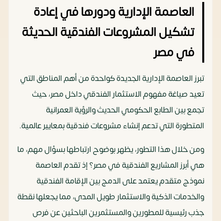
وتقسيط
العاصمة الإدارية ودورها في إعادة
على 8
تشكيل المشروعات الفندقية الحديثة
سنوات
في مصر
كمبوند
شركة تايمز
67٬000
مقدم
تبرز العاصمة الإدارية الجديدة كواحدة من أهم المناطق التي
أستر
للتطوير العقاري
جنيه للمتر
10%
تعيد صياغة مفهوم الاستثمار الفندقي داخل مصر، حيث
التجمع
وتقسيط
تجمع بين الطابع الحكومي الحديث والرؤية العمرانية
الخامس
على 8
المتطورة التي تدعم إنشاء مشروعات فندقية بمعايير عالمية.
سنوات
ومن خلال هذا التطور، يظهر بوضوح ارتباطها بسؤال مهم، ما
La
شركة أركو
75٬000 جنيه
مقدم
هي أبرز المشاريع الفندقية في مصر؟ إذ تقدم العاصمة
Fontaine
للتنمية العقارية
للمتر
7%
نموذج متقدم يعتمد على الدمج بين الإقامة الفندقية
New
وتقسيط
والخدمات الذكية والاستثمار طويل المدى، مما يجعلها نقطة
Cairo
على 10
جذب رئيسية للمطورين والمستثمرين الباحثين عن فرص