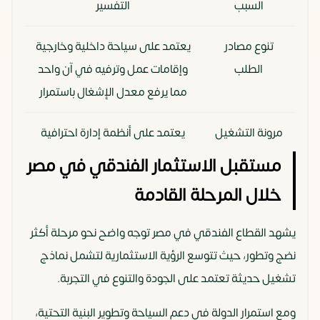
السبب
التفسير
تنوع مصادر
يعتمد على سياحة داخلية وخارجية
الطلب
وإقامات عمل وترفيه في آن واحد
مما يرفع معدل الإشغال باستمرار
مرونة التشغيل
يعتمد على أنظمة إدارة احترافية
تقلل من عبء التشغيل على
مستقبل الاستثمار الفندقي في مصر
المستثمر وتزيد كفاءة العائد
خلال المرحلة القادمة
ارتفاع معدلات
زيادة التدفق السياحي يدعم استمرار
يشهد القطاع الفندقي في مصر توجه واضح نحو مرحلة أكثر
النمو السياحي
الطلب على الإقامة الفندقية بشكل
نضج وتطور، حيث تتوسع الرؤية الاستثمارية لتشمل نماذج
مستمر على مدار العام
تشغيل حديثة تعتمد على الجودة والتنوع في التجربة.
تعدد أنماط
يجمع بين السكن والاستثمار
ومع استمرار الدولة في دعم السياحة وتطوير البنية التحتية،