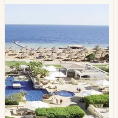
ترايمف
جنيه
10%
بيراميدز
وتقسيط
على 15
سنة
جراند
5٬022٬000
مقدم
2028
ميلينيوم
جنيه
10%
ريزيدنس
وتقسيط
أكتوبر
على 7
سنوات