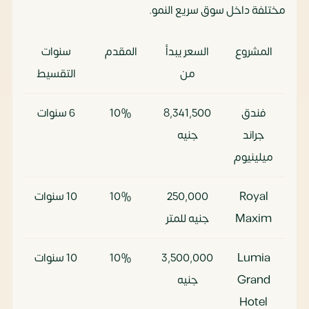
سنوات
مختلفة داخل سوق سريع النمو.
كمبوند
إم تو للتطوير
7٬900٬000
مقدم
المشروع
السعر يبدأ
المقدم
سنوات
تريو جاردنز
العقاري
جنيه
10%
من
التقسيط
وتقسيط
على 7
فندق
8٬341٬500
10%
6 سنوات
سنوات
جراند
جنيه
ميلينيوم
Royal
250٬000
10%
10 سنوات
Maxim
جنيه للمتر
Lumia
3٬500٬000
10%
10 سنوات
Grand
جنيه
Hotel