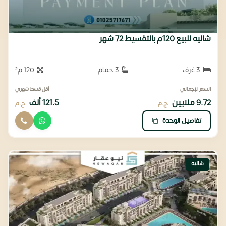
شاليه للبيع 120م بالتقسيط 72 شهر
3 غرف
3 حمام
120 م²
السعر الإجمالي
أقل قسط شهري
9.72 ملايين
121.5 ألف
ج.م
ج.م
تفاصيل الوحدة
شاليه