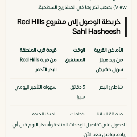
View) يصعب تكرارها في المشاريع السطحية.
خريطة الوصول إلى مشروع Red Hills
Sahl Hasheesh
الأماكن القريبة
الوقت
قيمة قرب المنطقة
من ريد هيلز
المستغرق
من قرية Red Hills
سهل حشيش
البحر الأحمر
شاطئ البحر
5 دقائق
سهولة التأجير اليومي
سيرا
منطقة البياتزا
خطوات
المركز الحيوي
(Piazza)
معدودة
للمطاعم والكافيهات
للحصول على تفاصيل الوحدات المتاحة وأسعار اليوم قبل أي
زيادة، تواصل معنا الآن.