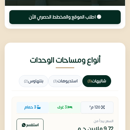
🟢 اطلب الموقع والمخطط الحصري الآن
أنواع ومساحات الوحدات
شاليهات
استديوهات
بنتهاوس
(2)
(3)
(3)
120 م²
3 غرف
3 حمام
السعر يبدأ من
استفسر
9.72 ملايين
ج.م