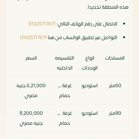
هذه المنطقة تحديدا.
الاتصال على رقم الهاتف التالي:
01025717671
التواصل عبر تطبيق الواتساب من هنا
01025717671
المساحات
انواع
التقسيمه
السعر
مق
الوحدات
الداخليه
تع
60متر
استوديو
غرفة _
6,21,000 جنيه
000
حمام
مصري
80متر
استوديو
غرفة _
8,200,000
000
حمام
جنيه مصري