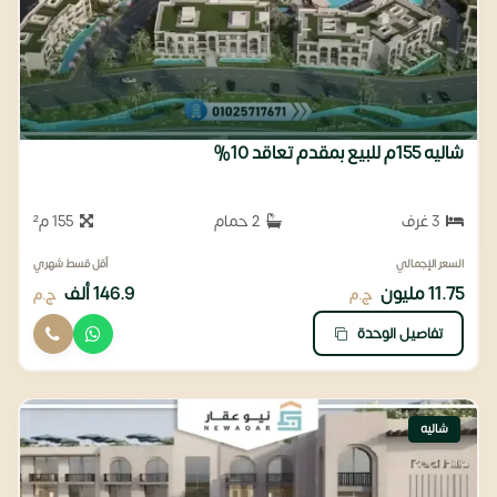
شاليه 155م للبيع بمقدم تعاقد 10%
3 غرف
2 حمام
155 م²
السعر الإجمالي
أقل قسط شهري
11.75 مليون
146.9 ألف
ج.م
ج.م
تفاصيل الوحدة
شاليه