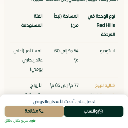
نوع الوحدة في
المساحة (تبدأ
الفئة
Red Hills
من)
المستهدفة
الغردقة
استوديو
54 م² إلى 60
المستثمر (أعلى
م²
عائد إيجاري
يومي)
شالية للبيع
77 م² إلى 85 م²
الأزواج
بالغردقة
غرفة
والعطلات
احصل على أحدث الأسعار والعروض
واحدة
القصيرة
واتساب
مكالمة
شالية غرفتين
120 م² إلى 134
السكن العائلي
رد سريع خلال دقائق