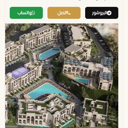
مطار الغردقة
20 دقيقة
سهولة وصول السياح
البروشور
اتصل
واتساب
الدولي
الأجانب
مدينة سفاجا
25 دقيقة
يجعلك مرتبط بمركز
عبر طرق
اقتصادي وطبي
ممهدة
وبحري عالمي
القاهرة
60 دقيقة
مما يجعله بيت ثاني
طيران
لعطلات نهاية الأسبوع