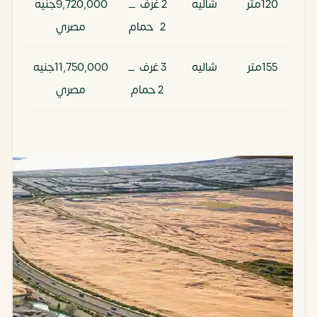
120متر
شاليه
2 غرف _
9,720,000جنيه
000
2 حمام
مصري
155متر
شاليه
3 غرف _
11,750,000جنيه
,000
2 حمام
مصري