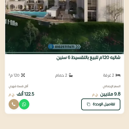
شاليه 120م للبيع بالتقسيط 6 سنين
2 غرفة
2 حمام
120 م²
السعر الإجمالي
أقل قسط شهري
9.8 ملايين
122.5 ألف
ج.م
ج.م
تفاصيل الوحدة