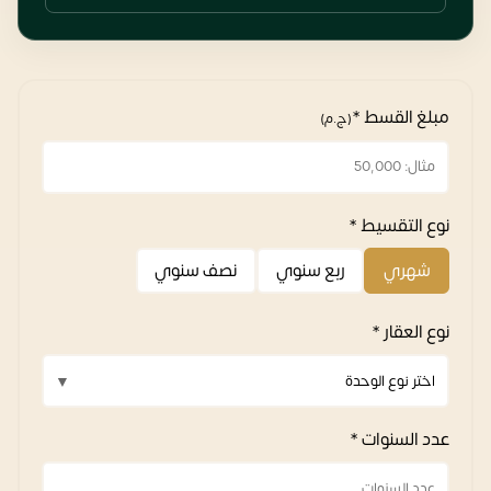
مبلغ القسط *
(ج.م)
نوع التقسيط *
شهري
ربع سنوي
نصف سنوي
نوع العقار *
عدد السنوات *