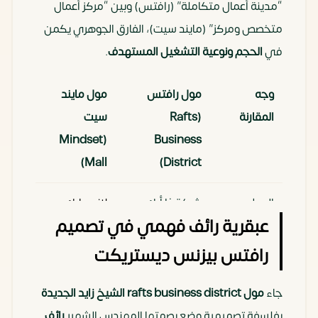
“مدينة أعمال متكاملة” (رافتس) وبين “مركز أعمال
متخصص ومركز” (مايند سيت)،
الفارق الجوهري يكمن
في
الحجم
و
نوعية التشغيل المستهدف
.
وجه
مول رافتس
مول مايند
المقارنة
(Rafts
سيت
(Mindset
Business
Mall)
District)
المطور
شركة ذا أرك
لاند مارك
عبقرية رائف فهمي في تصميم
العقاري
(The Ark
صبور للتطوير
Development)
العقاري
رافتس بيزنس ديستريكت
الموقع
مباشر على وصلة
في قلب
جاء
مول rafts business district الشيخ زايد الجديدة
الاستراتيجي
دهشور (واجهة
منطقة
بفلسفة تصميمية وضع بصمتها المهندس الشهير
رائف