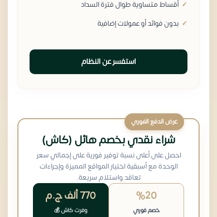
أقساط متساوية طوال فترة السداد
بدون فوائد أو عمولات إضافية
استفسر عن النظام
عرض الدفع الفوري
شراء نقدي بخصم هائل (كاش)
احصل على أعلى نسبة توفير فورية على إجمالي سعر
الوحدة مع أسبقية اختيار المواقع المميزة وإجراءات
تعاقد واستلام سريعة.
%20
770 ألف
ج.م
خصم فوري
وفرت كاش 💰