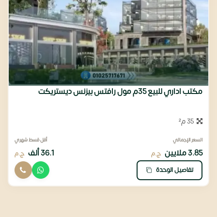
مكتب اداري للبيع 35م مول رافتس بيزنس ديستريكت
35 م²
السعر الإجمالي
أقل قسط شهري
3.85 ملايين
36.1 ألف
ج.م
ج.م
تفاصيل الوحدة