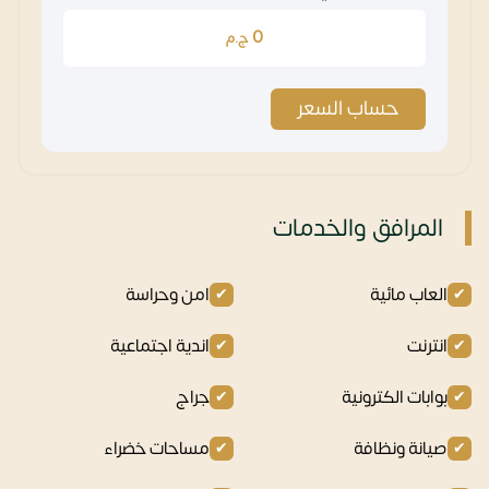
0
ج.م
حساب السعر
المرافق والخدمات
العاب مائية
امن وحراسة
انترنت
اندية اجتماعية
بوابات الكترونية
جراج
صيانة ونظافة
مساحات خضراء