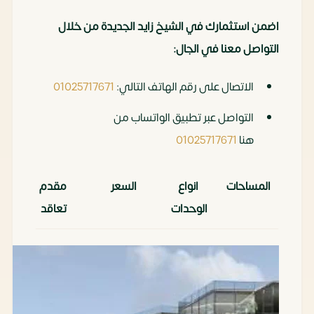
اضمن استثمارك في الشيخ زايد الجديدة من خلال
التواصل معنا في الجال:
الاتصال على رقم الهاتف التالي:
01025717671
التواصل عبر تطبيق الواتساب من
هنا
01025717671
المساحات
انواع
السعر
مقدم
الوحدات
تعاقد
35متر
مكتب
3,850,000
385,000
اداري
جنيه مصري
ألف
40متر
عيادة
5,000,000
500,000