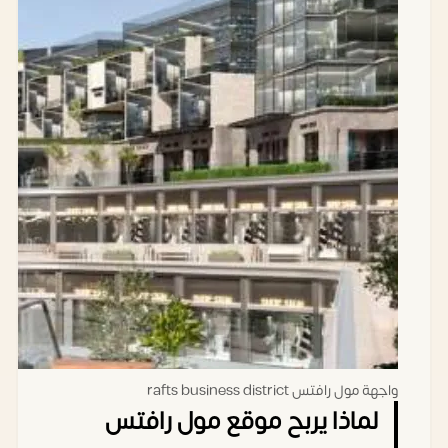
طبية
جنيه مصري
ألف
20متر
محل
12,000,000
1,200,000
تجاري
جنيه مصري
واجهة مول رافتس rafts business district
لماذا يربح موقع مول رافتس