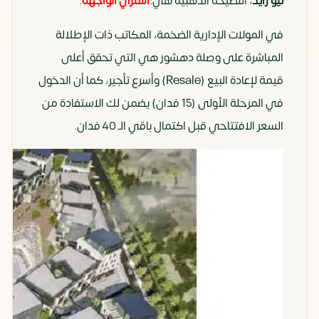
نيو زايد
، النصيحة الذهبية هي:
اشتري الواجهة
.
والماركات
في المولات الإدارية الضخمة، المكاتب ذات الإطلالة
المتخصصة.
المباشرة على وصلة دهشور هي التي تحقق أعلى
مكاتب
40 متر
تصميم
الشركات
قيمة لإعادة البيع (Resale) وأسرع تأجير، كما أن الدخول
إدارية
مربع
“الكلاستر”
الصغيرة
في المرحلة الأولى (15 فدان) يضمن لك الاستفادة من
يضمن لكل
والمتوسطة،
السعر الافتتاحي قبل اكتمال باقي الـ 40 فدان.
مكتب
والعيادات
إضاءة
التخصصية.
طبيعية
وتهوية، مما
يرفع إنتاجية
الموظفين.
مقرات
مساحات
يوفر
الشركات