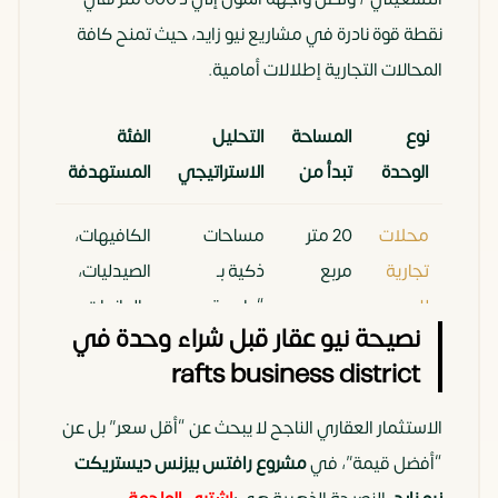
نقطة قوة نادرة في مشاريع نيو زايد، حيث تمنح كافة
المحالات التجارية إطلالات أمامية.
نوع
المساحة
التحليل
الفئة
الوحدة
تبدأ من
الاستراتيجي
المستهدفة
محلات
20 متر
مساحات
الكافيهات،
تجارية
مربع
ذكية بـ
الصيدليات،
للبيع
“واجهة
والبراندات
نصيحة نيو عقار قبل شراء وحدة في
في
عرض”
الناشئة.
rafts business district
زايد
كبيرة،
مثالية
الاستثمار العقاري الناجح لا يبحث عن “أقل سعر” بل عن
للأنشطة
“أفضل قيمة”، في
مشروع رافتس بيزنس ديستريكت
السريعة