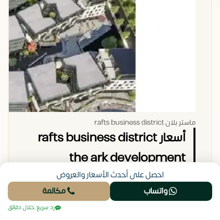
شركات
مفتوحة
المشروع
الكبرى
مرونة في
والمقرات
دمج
الإقليمية.
الوحدات
لتصل إلى
أدوار كاملة
بمساحات
شاسعة.
ماستر بلان rafts business district
أسعار rafts business district
the ark development
احصل على أحدث الأسعار والعروض
بمقارنة
مول رافتس بيزنس ديستريكت زايد الجديدة
واتساب
مكالمة
بالمنافسين في منطقة البوليفارد ودهشور، نجد أن
رد سريع خلال دقائق
الأسعار تعكس جودة التشطيب وموقع المطور، حيث