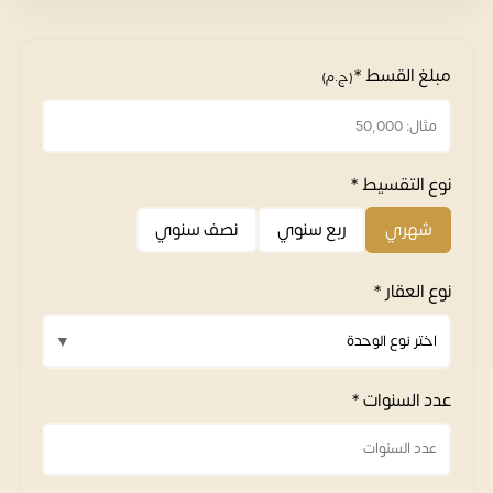
مبلغ القسط *
(ج.م)
نوع التقسيط *
شهري
ربع سنوي
نصف سنوي
نوع العقار *
عدد السنوات *