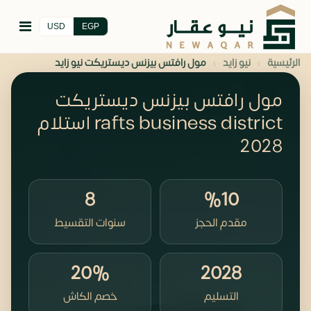
USD
EGP
›
›
الرئيسية
نيو زايد
مول رافتس بيزنس ديستريكت نيو زايد
مول رافتس بيزنس ديستريكت
rafts business district استلام
2028
8
%10
مقدم الحجز
سنوات التقسيط
20%
2028
التسليم
خصم الكاش