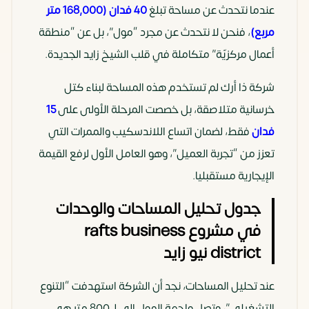
الوحدات
وطبي بنطاق
وطبي
عندما نتحدث عن مساحة تبلغ
40 فدان (168,000 متر
واسع
مربع)
، فنحن لا نتحدث عن مجرد “مول”، بل عن “منطقة
أعمال مركزيّة” متكاملة في قلب الشيخ زايد الجديدة.
الاستلام
2028
2027
شركة ذا أرك لم تستخدم هذه المساحة لبناء كتل
نظام السداد
10% مقدم –
10% مقدم –
خرسانية متلاصقة، بل خصصت المرحلة الأولى على
15
تقسيط على 7.5
تقسيط على
فدان
فقط، لضمان اتساع اللاندسكيب والممرات التي
سنة
8 سنوات
تعزز من “تجربة العميل”، وهو العامل الأول لرفع القيمة
الإيجارية مستقبليا.
جدول تحليل المساحات والوحدات
في مشروع rafts business
district نيو زايد
عند تحليل المساحات، نجد أن الشركة استهدفت “التنوع
التشغيلي”، وتصل واجهة المول إلي لـ 800 متر هي