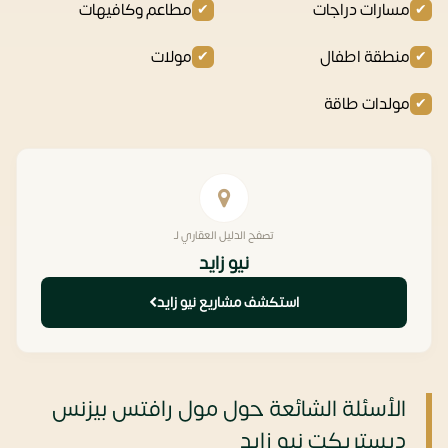
مسارات دراجات
مطاعم وكافيهات
منطقة اطفال
مولات
مولدات طاقة
تصفح الدليل العقاري لـ
نيو زايد
استكشف مشاريع نيو زايد
الأسئلة الشائعة حول مول رافتس بيزنس
ديستريكت نيو زايد