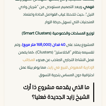
800 متر)
الخدمات بزايد
فهمي،
ويعد التصميم مستوحى من “شريان وادي
الجديدة
النيل”، حيث تلاحظ غياب الفواصل الحادة واعتماد
(الحزام
المنحنيات التي تسهل حركة الزوار.
الأخضر)
توزيع المساحات والخصوصية (Smart Clusters)
المساحة
40 فدان
30 فدان
المشروع يمتد على
40 فدان (168,000 متر مربع)
، وتم
الإجمالية
تقسيمه بنظام “الكلاسترز” (Clusters)، كما يضمن
فصل النشاط التجاري الصاخب عن هدوء
المكاتب
فلسفة
انسيابية (رائف
عصري تقني
الإدارية المعروض للبيع في زايد
، مما يوفر بيئة عمل
التصميم
فهمي) – نظام
– يركز على
احترافية دون المساس بتجربة التسوق.
الكلاسترز
بيئة العمل
الذكية
ما الذي يقدمه مشروع ذا أرك
الشيخ زايد الجديدة فعليا؟
تنوع
تجاري، إداري،
تجاري وإداري