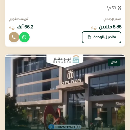
39 م²
السعر الإجمالي
أقل قسط شهري
5.85 ملايين
66.2 ألف
ج.م
ج.م
تفاصيل الوحدة
محل