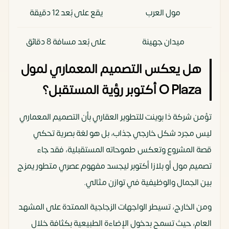
مول العرب
يقع على بُعد 12 دقيقة
ميدان جهينة
على بُعد مسافة 8 دقائق
هل يعكس التصميم المعماري لمول
مدينة الشيخ زايد
على بُعد 15 دقيقة
O Plaza أكتوبر رؤية المستقبل؟
طريق الإسكندرية
يسهل الوصول إليها في
الصحراوي
12 دقيقة
تؤمن شركة ذا بوينت للتطوير العقاري بأن التصميم المعماري
ليس مجرد شكل خارجي جذاب، بل هو لغة بصرية تحكي
مطار سفنكس الدولي
حوالي 25 دقيقة
قصة المشروع وتعكس طموحاته المستقبلية، فقد جاء
تصميم مول أو بلازا أكتوبر ليجسد مفهوم عصري متطور يمزج
الطريق الدائري
يقع على بُعد 10 دقائق
بين الجمال والوظيفية في توازن مثالي.
محور 26 يوليو
حوالي 15 دقيقة
ومن الخارج، تسيطر الواجهات الزجاجية الممتدة على المشهد
العام، حيث تسمح بدخول الإضاءة الطبيعية بكثافة خلال