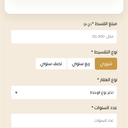
مبلغ القسط *
(ج.م)
نوع التقسيط *
شهري
ربع سنوي
نصف سنوي
نوع العقار *
عدد السنوات *