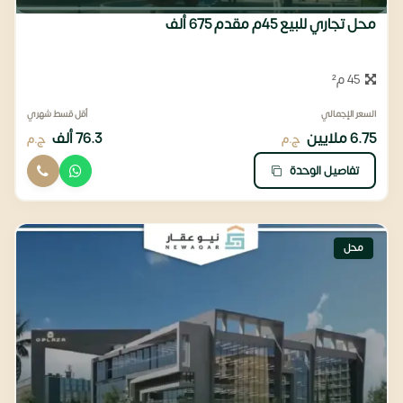
محل تجاري للبيع 45م مقدم 675 ألف
45 م²
السعر الإجمالي
أقل قسط شهري
6.75 ملايين
76.3 ألف
ج.م
ج.م
تفاصيل الوحدة
محل