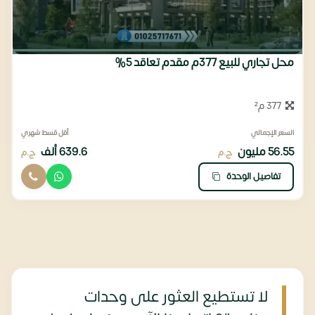
محل تجاري للبيع 377م مقدم تعاقد 5%
377 م²
السعر الإجمالي
أقل قسط شهري
56.55 مليون
639.6 ألف
ج.م
ج.م
تفاصيل الوحدة
لا تستطيع العثور على وحدات