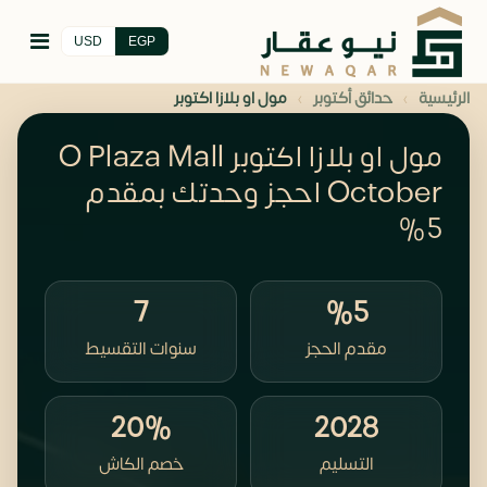
USD
EGP
›
›
الرئيسية
حدائق أكتوبر
مول او بلازا اكتوبر
مول او بلازا اكتوبر O Plaza Mall
October احجز وحدتك بمقدم
5%
7
%5
مقدم الحجز
سنوات التقسيط
20%
2028
التسليم
خصم الكاش