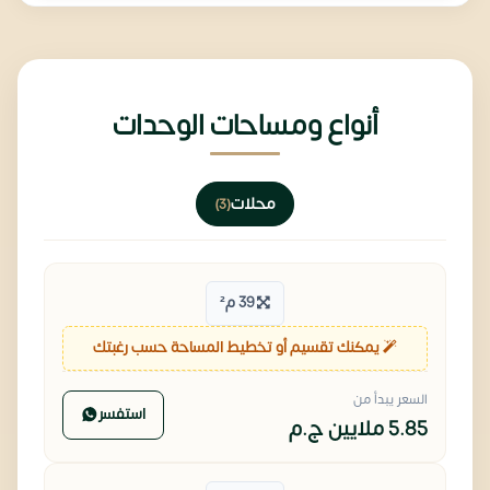
أنواع ومساحات الوحدات
محلات
(3)
39 م²
يمكنك تقسيم أو تخطيط المساحة حسب رغبتك
السعر يبدأ من
استفسر
5.85 ملايين
ج.م