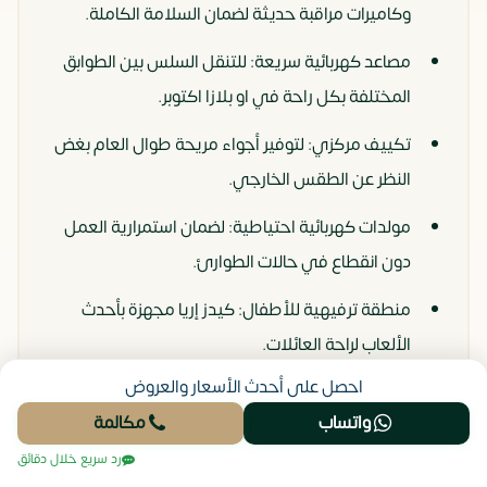
وكاميرات مراقبة حديثة لضمان السلامة الكاملة.
مصاعد كهربائية سريعة: للتنقل السلس بين الطوابق
المختلفة بكل راحة في او بلازا اكتوبر.
تكييف مركزي: لتوفير أجواء مريحة طوال العام بغض
النظر عن الطقس الخارجي.
مولدات كهربائية احتياطية: لضمان استمرارية العمل
دون انقطاع في حالات الطوارئ.
منطقة ترفيهية للأطفال: كيدز إريا مجهزة بأحدث
الألعاب لراحة العائلات.
احصل على أحدث الأسعار والعروض
مطاعم وكافيهات متنوعة: لخدمة الزوار والموظفين
واتساب
مكالمة
وتوفير خيارات متعددة للطعام والشراب.
رد سريع خلال دقائق
خدمات صيانة ونظافة دورية: للحفاظ على المول في