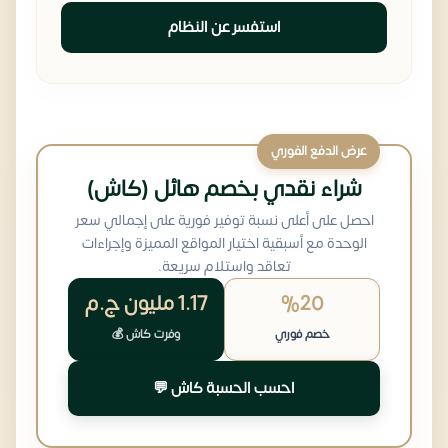
استفسر عن النظام
عرض الدفع الفوري
شراء نقدي بخصم هائل (كاش)
احصل على أعلى نسبة توفير فورية على إجمالي سعر
الوحدة مع أسبقية اختيار المواقع المميزة وإجراءات
تعاقد واستلام سريعة.
%20
1.17 مليون
ج.م
خصم فوري
وفرت كاش 💰
احسب الحسبة كاش 💬