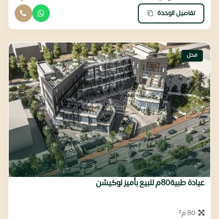
تفاصيل الوحدة
محل
عيادة طبية80م للبيع بأميز لوكيشن
80 م²