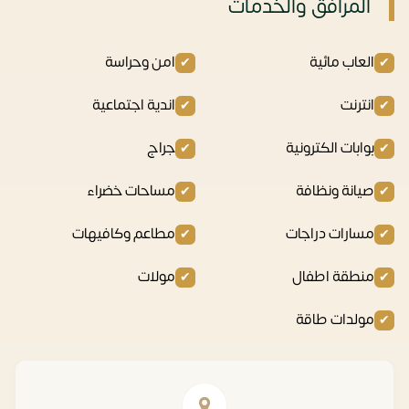
المرافق والخدمات
العاب مائية
امن وحراسة
انترنت
اندية اجتماعية
بوابات الكترونية
جراج
صيانة ونظافة
مساحات خضراء
مسارات دراجات
مطاعم وكافيهات
منطقة اطفال
مولات
مولدات طاقة