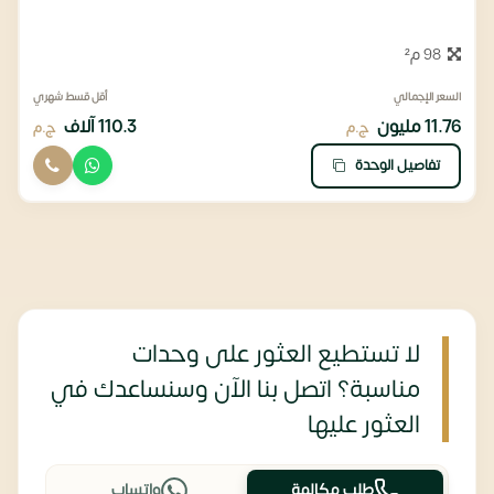
98 م²
السعر الإجمالي
أقل قسط شهري
11.76 مليون
110.3 آلاف
ج.م
ج.م
تفاصيل الوحدة
لا تستطيع العثور على وحدات
مناسبة؟ اتصل بنا الآن وسنساعدك في
العثور عليها
طلب مكالمة
واتساب