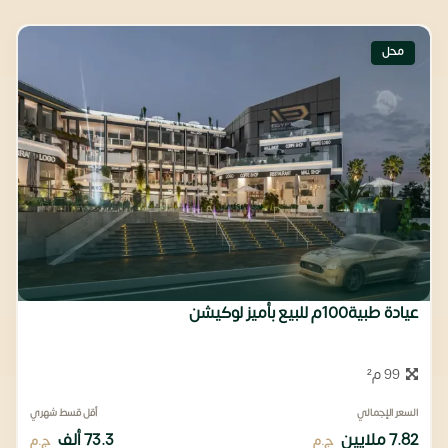
محل
عيادة طبية100م للبيع بأميز لوكيشن
99 م²
السعر الإجمالي
أقل قسط شهري
7.82 ملايين
73.3 ألف
ج.م
ج.م