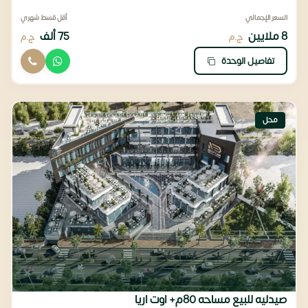
السعر الإجمالي
أقل قسط شهري
8 ملايين
75 ألف
ج.م
ج.م
تفاصيل الوحدة
محل
صيدليه للبيع مساحه 80م+ اوت اريا