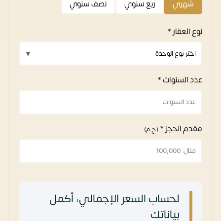
شهري
ربع سنوي
نصف سنوي
نوع العقار *
عدد السنوات *
مقدم الحجز *
(ج.م)
لحساب السعر الإجمالي، أكمل
بياناتك