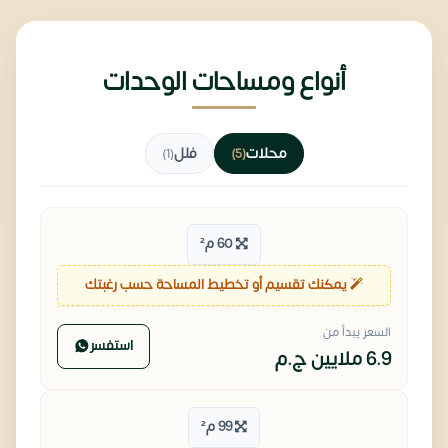
أنواع ومساحات الوحدات
محلات
فلل
(1)
(5)
60 م²
يمكنك تقسيم أو تخطيط المساحة حسب رغبتك
السعر يبدأ من
استفسر
6.9 ملايين
ج.م
99 م²