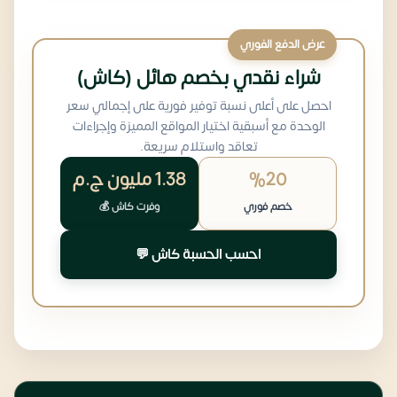
عرض الدفع الفوري
شراء نقدي بخصم هائل (كاش)
احصل على أعلى نسبة توفير فورية على إجمالي سعر
الوحدة مع أسبقية اختيار المواقع المميزة وإجراءات
تعاقد واستلام سريعة.
%20
1.38 مليون
ج.م
خصم فوري
وفرت كاش 💰
احسب الحسبة كاش 💬