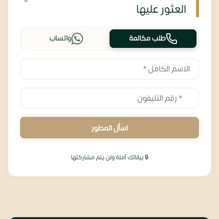
العثور عليها
طلب مكالمة
واتساب
اسأل المطور
🔒 بياناتك آمنة ولن يتم مشاركتها