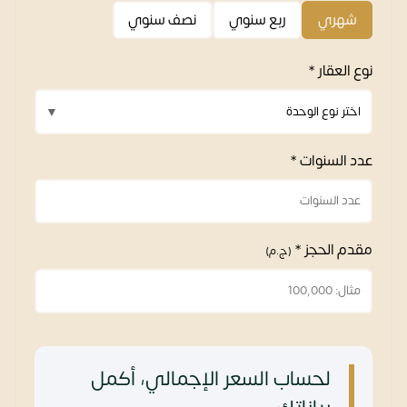
شهري
ربع سنوي
نصف سنوي
نوع العقار *
عدد السنوات *
مقدم الحجز *
(ج.م)
لحساب السعر الإجمالي، أكمل