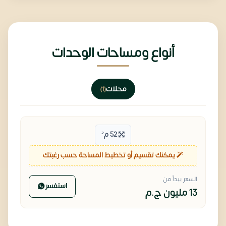
أنواع ومساحات الوحدات
محلات
(1)
52 م²
يمكنك تقسيم أو تخطيط المساحة حسب رغبتك
السعر يبدأ من
استفسر
13 مليون
ج.م