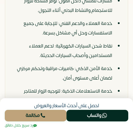
مسارات للمشي داخل المول: توفر مساحة للزوار
للاستجمام والنشاط البدني أثناء التجول.
خدمة العملاء والدعم الفني: للإجابة على جميع
الاستفسارات وحل أي مشاكل بسرعة.
نقاط شحن السيارات الكهربائية: لدعم العملاء
المستدامين وأصحاب السيارات الحديثة.
خدمة الأمن الذكي: كاميرات مراقبة وتحكم مركزي
لضمان أعلى مستوى أمان.
خدمة الاستعلامات الذكية: لتوجيه الزوار للمتاجر
والوحدات بسرعة وسهولة.
احصل على أحدث الأسعار والعروض
واتساب
مكالمة
ما الذي يجعل الاستثمار في مول
رد سريع خلال دقائق
ايزار بلازا الشيخ زايد خيار ذكي؟