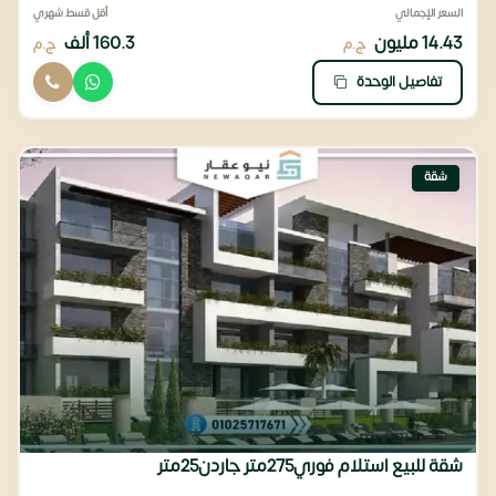
السعر الإجمالي
أقل قسط شهري
14.43 مليون
160.3 ألف
ج.م
ج.م
تفاصيل الوحدة
شقة
شقة للبيع استلام فوري275متر جاردن25متر