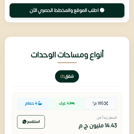
🟢 اطلب الموقع والمخطط الحصري الآن
أنواع ومساحات الوحدات
شقق
(3)
185 م²
4 غرف
4 حمام
السعر يبدأ من
استفسر
14.43 مليون
ج.م