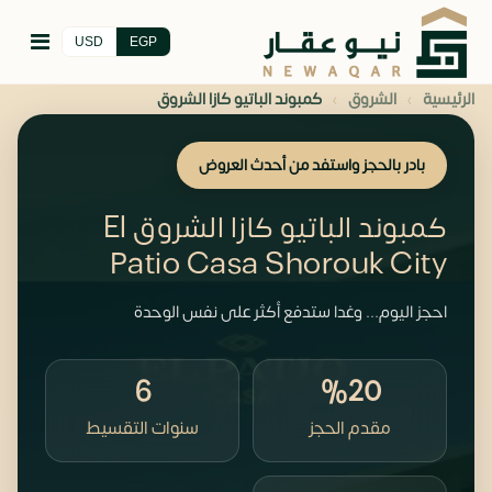
USD
EGP
›
›
الرئيسية
الشروق
كمبوند الباتيو كازا الشروق
بادر بالحجز واستفد من أحدث العروض
كمبوند الباتيو كازا الشروق El
Patio Casa Shorouk City
احجز اليوم... وغدا ستدفع أكثر على نفس الوحدة
6
%20
مقدم الحجز
سنوات التقسيط