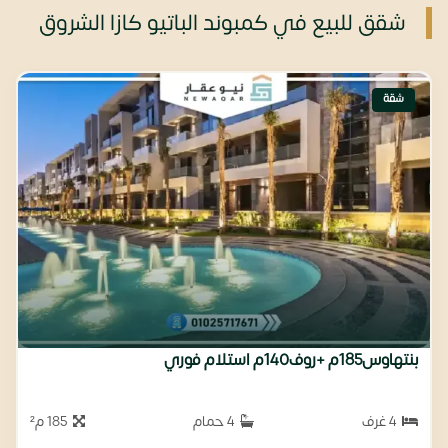
شقق للبيع في كمبوند الباتيو كازا الشروق
شقة
بنتهاوس185م +روف140م استلام فوري
4 غرف
4 حمام
185 م²