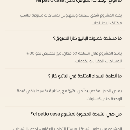
ما أنواع الوحدات المتوفرة داخل el patio casa؟
يضم المشروع شقق سكنية وبنتهاوس بمساحات متنوعة تناسب
مختلف الاحتياجات.
ما مساحة كمبوند الباتيو كازا الشروق؟
يمتد المشروع على مساحة 30 فدان، مع تخصيص نحو 80%
للمساحات الخضراء والخدمات.
ما أنظمة السداد المتاحة في الباتيو كازا؟
يمكن الحجز بمقدم يبدأ من 20% مع إمكانية تقسيط باقي قيمة
الوحدة حتى 6 سنوات.
من هي الشركة المطورة لمشروع el patio casa؟
المشروع من تطوير شركة لافيستا للتطوير العقاري، إحدى الشركات