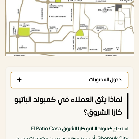
جدول المحتويات
لماذا يثق العملاء في كمبوند الباتيو
كازا الشروق؟
استطاع
كمبوند الباتيو كازا الشروق
El Patio Casa
Shorouk City؛ أن يحجز مكانة قوية بين مشروعات مدينة