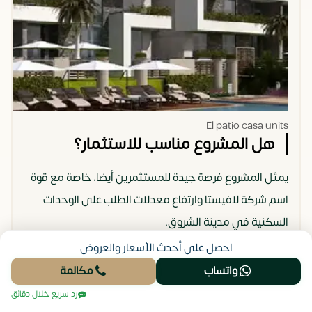
El patio casa units
هل المشروع مناسب للاستثمار؟
يمثل المشروع فرصة جيدة للمستثمرين أيضا، خاصة مع قوة
اسم شركة لافيستا وارتفاع معدلات الطلب على الوحدات
السكنية في مدينة الشروق.
احصل على أحدث الأسعار والعروض
كما أن محدودية المعروض من المشروعات الجاهزة في
واتساب
مكالمة
المنطقة تساعد على زيادة القيمة السوقية للعقار مع مرور
رد سريع خلال دقائق
الوقت، وهو ما يمنح المستثمر فرصة لتحقيق عائد رأسمالي