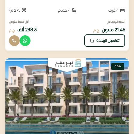
4 غرف
4 حمام
275 م²
السعر الإجمالي
أقل قسط شهري
21.45 مليون
238.3 ألف
ج.م
ج.م
تفاصيل الوحدة
شقة