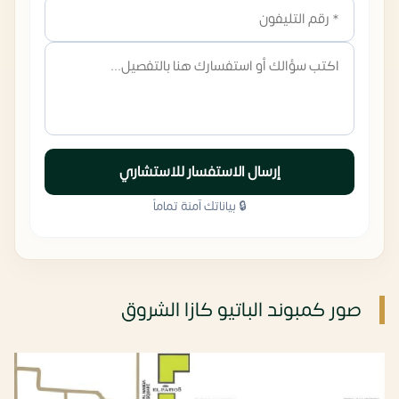
إرسال الاستفسار للاستشاري
🔒 بياناتك آمنة تماماً
صور كمبوند الباتيو كازا الشروق