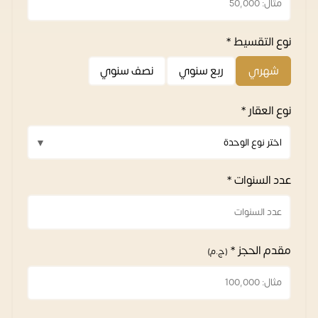
نوع التقسيط *
شهري
ربع سنوي
نصف سنوي
نوع العقار *
عدد السنوات *
مقدم الحجز *
(ج.م)