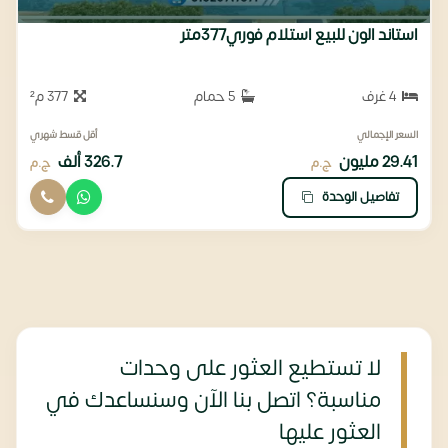
استاند الون للبيع استلام فوري377متر
4 غرف
5 حمام
377 م²
السعر الإجمالي
أقل قسط شهري
29.41 مليون
326.7 ألف
ج.م
ج.م
تفاصيل الوحدة
لا تستطيع العثور على وحدات
مناسبة؟ اتصل بنا الآن وسنساعدك في
العثور عليها