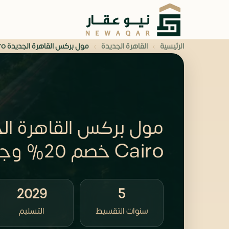
›
›
الرئيسية
القاهرة الجديدة
مول بركس القاهرة الجديدة BRX Mall New Cairo
Cairo خصم 20% وجدول تقسيط
2029
5
سنوات التقسيط
التسليم