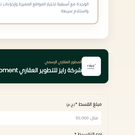
الوحدة مع أسبقية اختيار المواقع المميزة وإجراءات ت
واستلام سريعة.
المطور العقاري الرسمي
شركة رايز للتطوير العقاري Rayz Development
مبلغ القسط *
(ج.م)
نوع التقسيط *