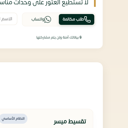
لا تستطيع العثور على وحدات مناسب
طلب مكالمة
واتساب
🔒 بياناتك آمنة ولن يتم مشاركتها
النظام الأساسي
تقسيط ميسر