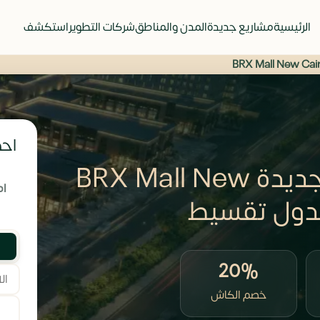
الرئيسية
مشاريع جديدة
المدن والمناطق
شركات التطوير
استكشف
احص
مول بركس القاهرة الجديدة BRX Mall New
ام
20%
خصم الكاش