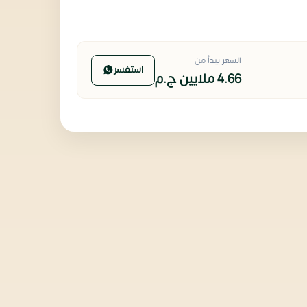
السعر يبدأ من
استفسر
4.66 ملايين
ج.م