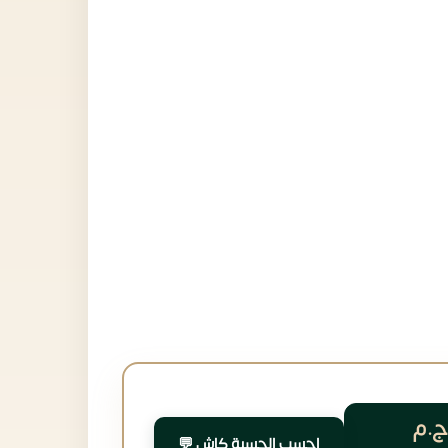
ج.م
احسب الحسبة كاش 💬