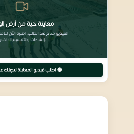
معاينة حية من أرض الو
الفيديو متاح عند الطلب. اطلبه الآن للا
الإنشاءات والتقسيم الداخلي
🟢 اطلب فيديو المعاينة ليصِلك عب