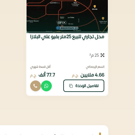
محل تجاري للبيع 25متر بفيو علي البلازا
25 م²
السعر الإجمالي
أقل قسط شهري
4.66 ملايين
77.7 ألف
ج.م
ج.م
تفاصيل الوحدة