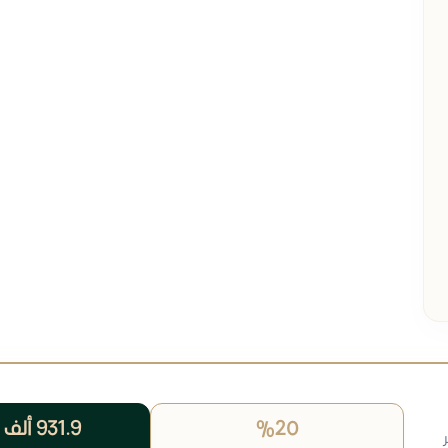
%20
931.9 ألف