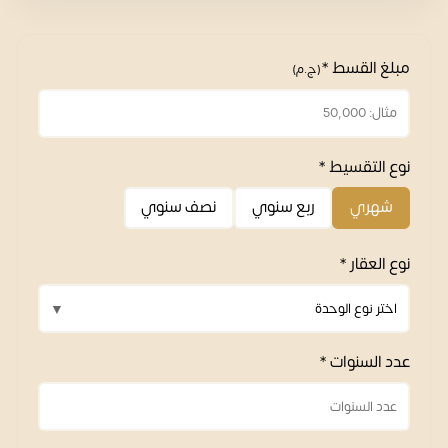
مبلغ القسط *
(ج.م)
نوع التقسيط *
شهري
ربع سنوي
نصف سنوي
نوع العقار *
عدد السنوات *