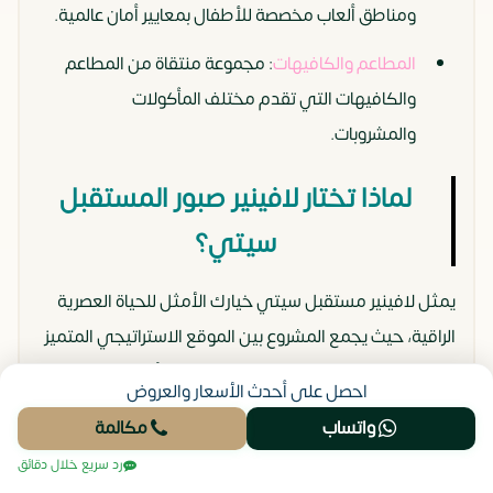
ومناطق ألعاب مخصصة للأطفال بمعايير أمان عالمية.
المطاعم والكافيهات
: مجموعة منتقاة من المطاعم
والكافيهات التي تقدم مختلف المأكولات
والمشروبات.
لماذا تختار لافينير صبور المستقبل
سيتي؟
يمثل لافينير مستقبل سيتي خيارك الأمثل للحياة العصرية
الراقية، حيث يجمع المشروع بين الموقع الاستراتيجي المتميز
في قلب مدينة المستقبل وسمعة شركة الأهلي صبور
احصل على أحدث الأسعار والعروض
العريقة في مجال التطوير العقاري، كما يتفرد المشروع
واتساب
مكالمة
بتصميماته المعمارية الفريدة المستوحاة من الطراز الفرنسي،
رد سريع خلال دقائق
مع مساحات خضراء شاسعة وبحيرات صناعية تخلق أجواءً