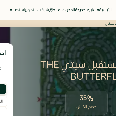
الرئيسية
مشاريع جديدة
المدن والمناطق
شركات التطوير
استكشف
ل سيتي
احص
كمبوند ذا بترفلاي المستقبل سيتي THE
ام
BUTTERF
35%
خصم الكاش