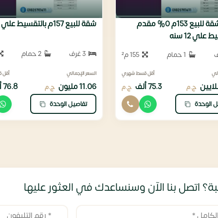
امتلك شقة للبيع 153م 0% مقدم
شقة للبيع 157م بالتقسيط علي 12 سنه
علي 12 سنه
3 غرف
2 حمام
1 حمام
155 م²
لي
أقل قسط شهري
السعر الإجمالي
أقل 
75.3 ألف
11.06 مليون
76.8 ألف
ج.م
ج.م
ج.م
ل الوحدة
تفاصيل الوحدة
ة؟ اتصل بنا الآن وسنساعدك في العثور عليها