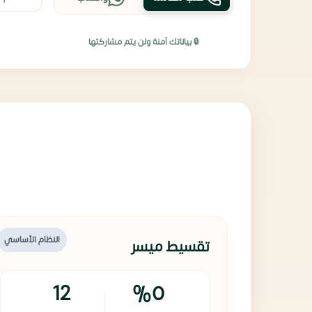
🔒 بياناتك آمنة ولن يتم مشاركتها
النظام الأساسي
تقسيط ميسر
12
%0