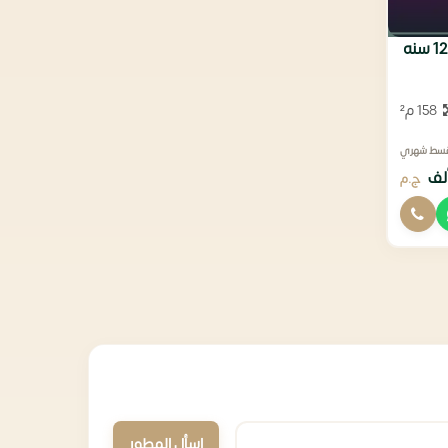
158 م²
قسط شهري
ج.م
اسأل المطور