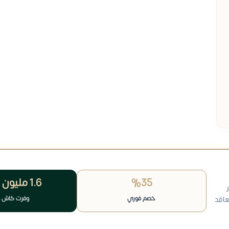
%35
1.6 مليون
خصم فوري
وفرت كاش 
عاقد