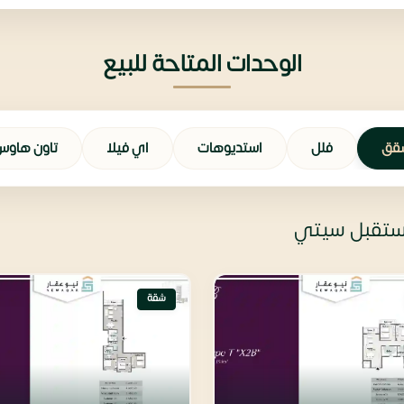
الوحدات المتاحة للبيع
قق
فلل
استديوهات
اي فيلا
تاون هاو
مستقبل سيتي
شقة