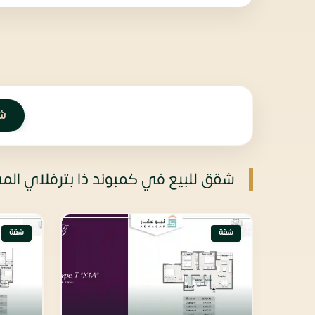
ش
شقق للبيع في كمبوند ذا بترفلاي ال
شقة
شقة