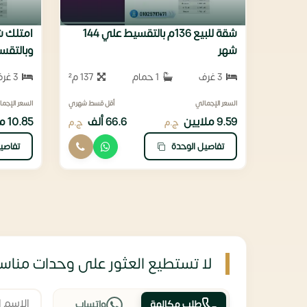
شقة للبيع 136م بالتقسيط علي 144
شهر
وبالتقسيط 
3 غرف
1 حمام
137 م²
3 غرف
السعر الإجمالي
أقل قسط شهري
السعر الإجما
9.59 ملايين
66.6 ألف
10.85 ملايين
ج.م
ج.م
تفاصيل الوحدة
تفاصي
لا تستطيع العثور على وحدات مناسب
طلب مكالمة
واتساب