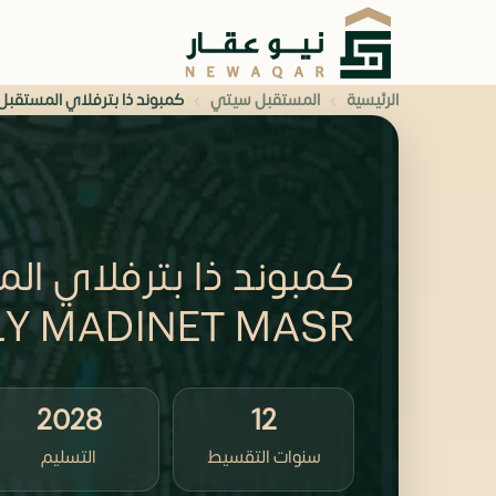
›
›
الرئيسية
المستقبل سيتي
كمبوند ذا بترفلاي المستقب
LY MADINET MASR
2028
12
سنوات التقسيط
التسليم