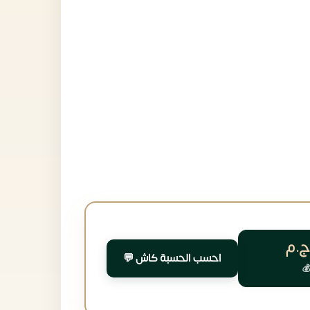
ج.م
احسب الحسبة كاش 💬