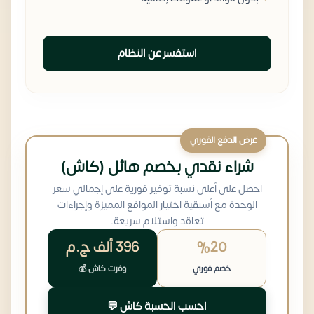
استفسر عن النظام
عرض الدفع الفوري
شراء نقدي بخصم هائل (كاش)
احصل على أعلى نسبة توفير فورية على إجمالي سعر
الوحدة مع أسبقية اختيار المواقع المميزة وإجراءات
تعاقد واستلام سريعة.
%20
396 ألف
ج.م
خصم فوري
وفرت كاش 💰
احسب الحسبة كاش 💬