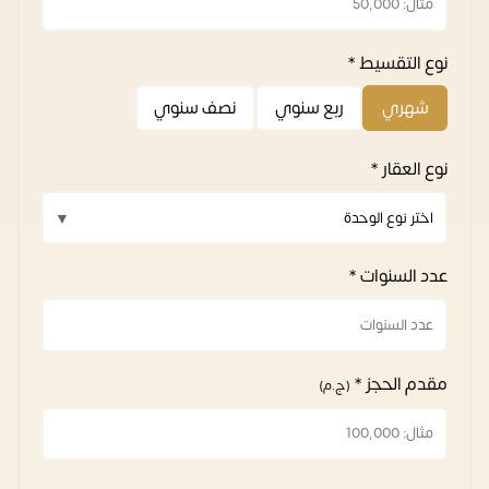
نوع التقسيط *
شهري
ربع سنوي
نصف سنوي
نوع العقار *
عدد السنوات *
مقدم الحجز *
(ج.م)