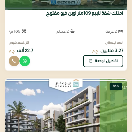
امتلك شقة للبيع 109متر اوبن فيو مفتوح
2 غرفة
2 حمام
109 م²
السعر الإجمالي
أقل قسط شهري
3.27 ملايين
22.7 ألف
ج.م
ج.م
تفاصيل الوحدة
شقة