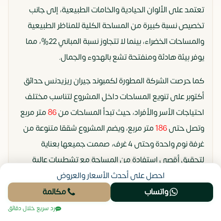
تعتمد على الألوان الحيادية والخامات الطبيعية، إلى جانب
تخصيص نسبة كبيرة من المساحة الكلية للمناظر الطبيعية
والمساحات الخضراء، بينما لا تتجاوز نسبة المباني 22%، مما
يوفر بيئة هادئة ومنفتحة تشع بالهدوء والجمال.
كما حرصت الشركة المطورة لكمبوند جيران ريزيدنس حدائق
أكتوبر على تنويع المساحات داخل المشروع لتناسب مختلف
احتياجات الأسر والأفراد، حيث تبدأ المساحات من
86
متر مربع
وتصل حتى
186
متر مربع، ويضم المشروع شققا متنوعة من
غرفة نوم واحدة وحتى 4 غرف، صممت جميعها بعناية
لتحقيق أقصى استفادة من المساحة مع تشطيبات عالية
الجودة، مما يجعله اختيارا مثاليا لكل من يبحث عن سكن
احصل على أحدث الأسعار والعروض
يجمع بين الخصوصية والراحة والذوق الرفيع.
واتساب
مكالمة
رد سريع خلال دقائق
أسعار وأنظمة الدفع والسداد في Jiran