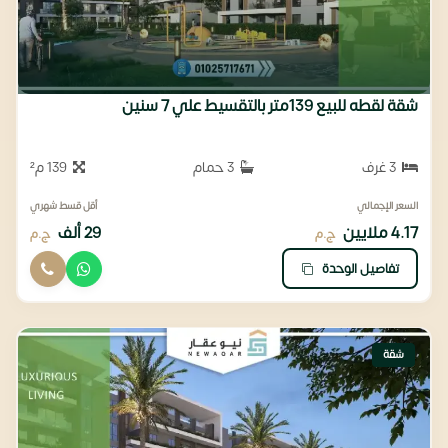
شقة لقطه للبيع 139متر بالتقسيط علي 7 سنين
3 غرف
3 حمام
139 م²
السعر الإجمالي
أقل قسط شهري
4.17 ملايين
29 ألف
ج.م
ج.م
تفاصيل الوحدة
شقة