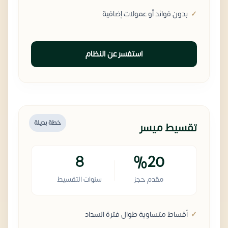
بدون فوائد أو عمولات إضافية
استفسر عن النظام
خطة بديلة
تقسيط ميسر
8
%20
مقدم حجز
سنوات التقسيط
أقساط متساوية طوال فترة السداد