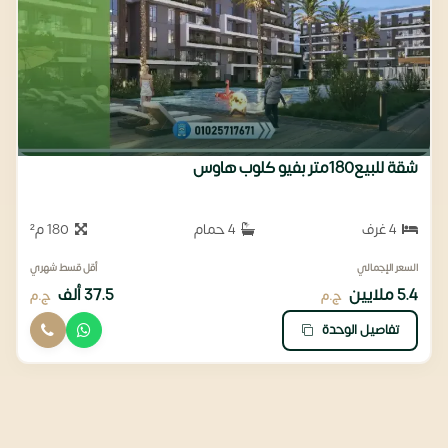
شقة للبيع180متر بفيو كلوب هاوس
4 غرف
4 حمام
180 م²
السعر الإجمالي
أقل قسط شهري
5.4 ملايين
37.5 ألف
ج.م
ج.م
تفاصيل الوحدة