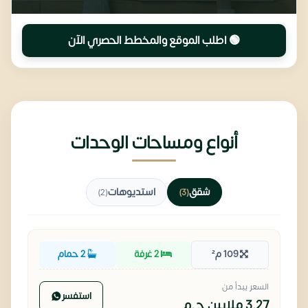
🟢 اطلب الموقع والمخطط الحصري الآن
أنواع ومساحات الوحدات
شقق
استديوهات
(2)
(3)
109 م²
2 غرفة
2 حمام
السعر يبدأ من
استفسر
3.27 ملايين
ج.م