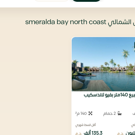
smeralda bay no
و لاندسكيب
2 حمام
140 م²
لي
أقل قسط شهري
135.3 ألف
ج.م
ج.م