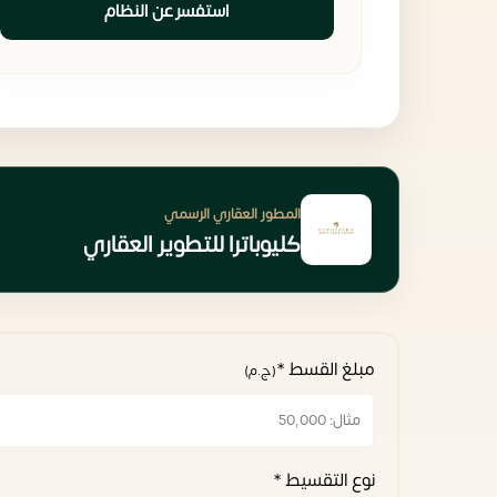
استفسر عن النظام
المطور العقاري الرسمي
كليوباترا للتطوير العقاري
مبلغ القسط *
(ج.م)
نوع التقسيط *