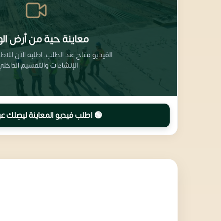
معاينة حية من أرض الو
الفيديو متاح عند الطلب. اطلبه الآن للا
الإنشاءات والتقسيم الداخلي
🟢 اطلب فيديو المعاينة ليصِلك عب