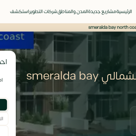
الرئيسية
مشاريع جديدة
المدن والمناطق
شركات التطوير
استكشف
احص
ازميرالدا باي الساحل الشمالي smeralda bay
ام