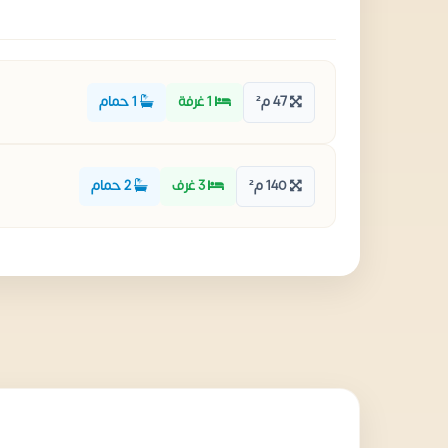
47 م²
1 غرفة
1 حمام
140 م²
3 غرف
2 حمام