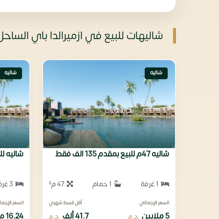
شاليهات للبيع في ازميرالدا باي الساحل الشمالي rth coast
شاليه
شاليه
شاليه 47م للبيع بمقدم 135 الف فقط
شاليه للبيع 140متر بفي
1 غرفة
1 حمام
47 م²
3 غرف
السعر الإجمالي
أقل قسط شهري
السعر الإجما
5 ملايين
41.7 ألف
16.24 مليون
ج.م
ج.م