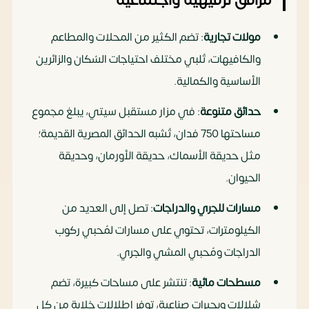
مرافق ترفيهية واجتماعية
مولات تجارية
: تضم الكثير من المحلات والمطاعم
والكافيهات، تُلبي مختلف احتياجات السُكان والزائرين
الأساسية والكمالية.
حدائق متنوعة
: في مزار مستقبل سيتي، يبلغ مجموع
مساحتها 750 فدان، تُشبه الحدائق المصرية القديمة؛
مثل حديقة الأسماك، حديقة الأورمان، وحديقة
الحيوان.
مسارات للجري والدراجات
: تصل إلى العديد من
الكيلومترات، تحتوي على مسارات لمُحبي ركوب
الدراجات ومُحبي المشي والجري.
مسطحات مائية
: تنتشر على مساحات كبيرة، تضم
شلالات وبحيرات صناعية، توفر إطلالات خلابة من كل