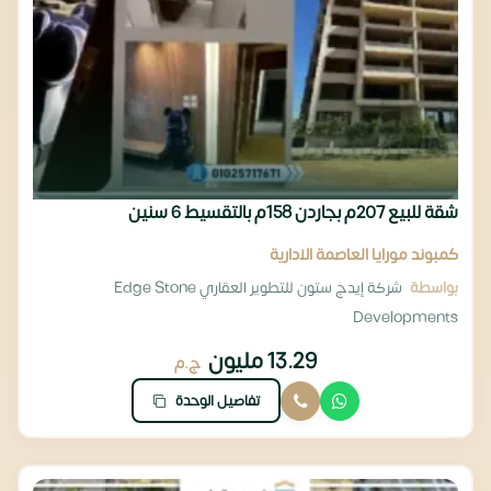
شقة للبيع 207م بجاردن 158م بالتقسيط 6 سنين
كمبوند مورايا العاصمة الادارية
بواسطة
شركة إيدج ستون للتطوير العقاري Edge Stone
Developments
13.29 مليون
ج.م
تفاصيل الوحدة