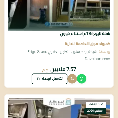
شقة للبيع 178م استلام فوري
كمبوند مورايا العاصمة الادارية
بواسطة
شركة إيدج ستون للتطوير العقاري Edge Stone
Developments
7.57 ملايين
ج.م
تفاصيل الوحدة
تحت الإنشاء
استلام: 2026