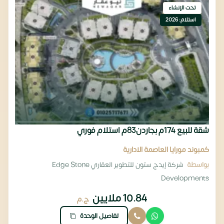
تحت الإنشاء
استلام: 2026
شقة للبيع 174م بجاردن83م استلام فوري
كمبوند مورايا العاصمة الادارية
بواسطة
شركة إيدج ستون للتطوير العقاري Edge Stone
Developments
10.84 ملايين
ج.م
تفاصيل الوحدة