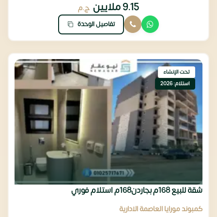
9.15 ملايين
ج.م
تفاصيل الوحدة
تحت الإنشاء
استلام: 2026
شقة للبيع 168م بجاردن168م استلام فوري
كمبوند مورايا العاصمة الادارية