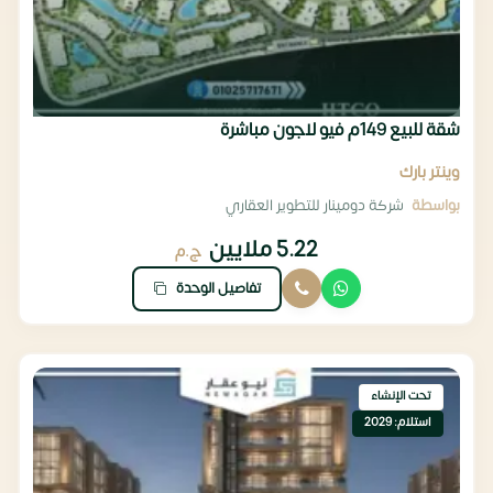
شقة للبيع 149م فيو لاجون مباشرة
وينتر بارك
بواسطة
شركة دومينار للتطوير العقاري
5.22 ملايين
ج.م
تفاصيل الوحدة
تحت الإنشاء
استلام: 2029