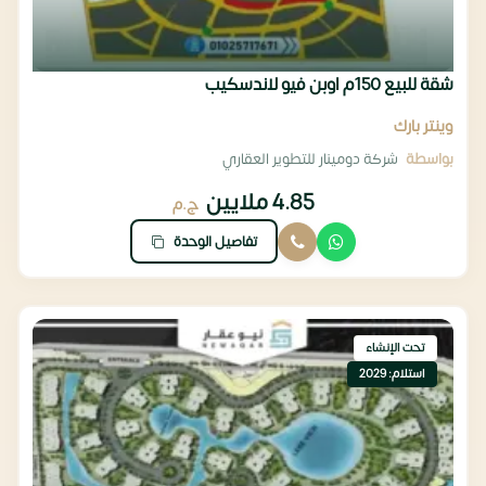
شقة للبيع 150م اوبن فيو لاندسكيب
وينتر بارك
بواسطة
شركة دومينار للتطوير العقاري
4.85 ملايين
ج.م
تفاصيل الوحدة
تحت الإنشاء
استلام: 2029