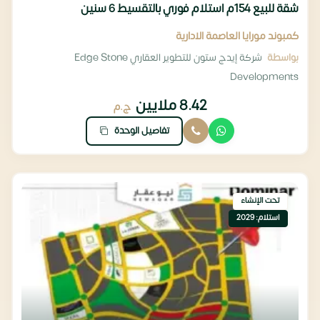
شقة للبيع 154م استلام فوري بالتقسيط 6 سنين
كمبوند مورايا العاصمة الادارية
بواسطة
شركة إيدج ستون للتطوير العقاري Edge Stone
Developments
8.42 ملايين
ج.م
تفاصيل الوحدة
تحت الإنشاء
استلام: 2029