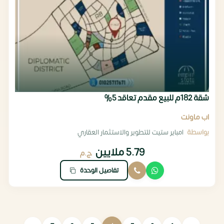
شقة 182م للبيع مقدم تعاقد 5%
اب ماونت
بواسطة
امباير ستيت للتطوير والاستثمار العقاري
5.79 ملايين
ج.م
تفاصيل الوحدة