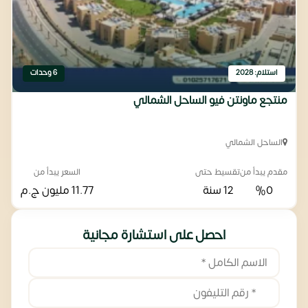
استلام: 2028
6 وحدات
منتجع ماونتن فيو الساحل الشمالي
الساحل الشمالي
مقدم يبدأ من
تقسيط حتى
السعر يبدأ من
%0
12 سنة
11.77 مليون
ج.م
احصل على استشارة مجانية