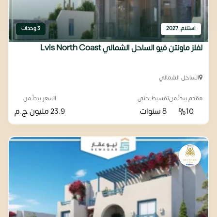
استلام: 2027
3 وحدات
لفلز ماونتن فيو الساحل الشمالي Lvls North Coast
الساحل الشمالي
مقدم يبدأ من
تقسيط حتى
السعر يبدأ من
%10
8 سنوات
23.9 مليون
ج.م