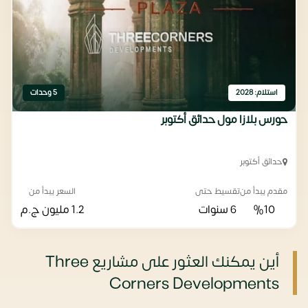
استلام: 2028
5 وحدات
حورس بلازا مول حدائق أكتوبر
حدائق أكتوبر
مقدم يبدأ من
تقسيط حتى
السعر يبدأ من
%10
6 سنوات
1.2 مليون
ج.م
أين يمكنك العثور على مشاريع Three
Corners Developments