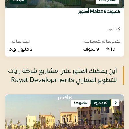
استلام: 2028
6 وحدات
كمبوند Malaz 6 أكتوبر
6 أكتوبر
مقدم يبدأ من
تقسيط حتى
السعر يبدأ من
%10
9 سنوات
2 مليون
ج.م
أين يمكنك العثور على مشاريع شركة رايات
للتطوير العقاري Rayat Developments
6 أكتوبر
96 مشروع
494 وحدة