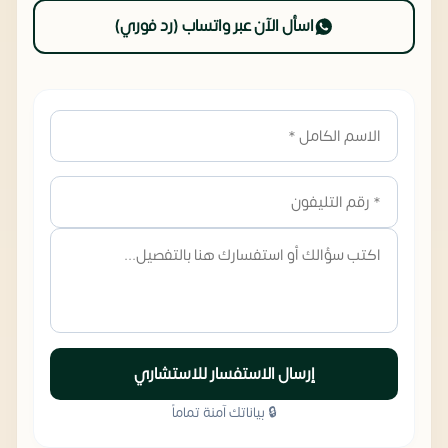
اسأل الآن عبر واتساب (رد فوري)
إرسال الاستفسار للاستشاري
🔒 بياناتك آمنة تماماً