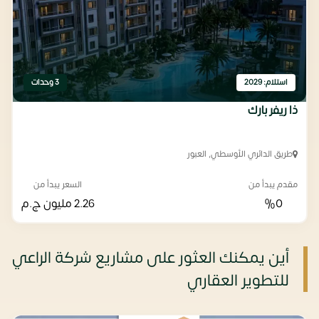
استلام: 2029
3 وحدات
ذا ريفر بارك
طريق الدائري الأوسطي, العبور
مقدم يبدأ من
السعر يبدأ من
%0
2.26 مليون
ج.م
أين يمكنك العثور على مشاريع شركة الراعي
للتطوير العقاري