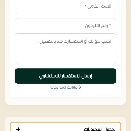
إرسال الاستفسار للاستشاري
🔒 بياناتك آمنة تماماً
جدول المحتويات