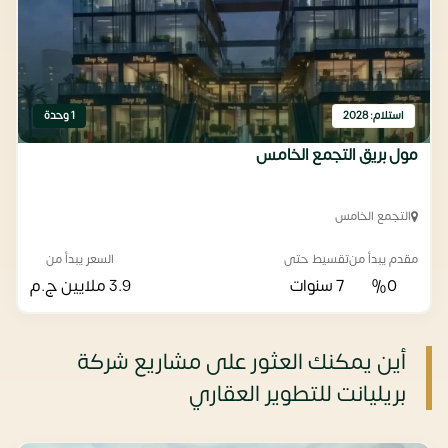
استلام: 2028
1 وحدة
مول بريق التجمع الخامس
التجمع الخامس
مقدم يبدأ من
تقسيط حتى
السعر يبدأ من
%0
7 سنوات
3.9 ملايين
ج.م
أين يمكنك العثور على مشاريع شركة
بريليانت للتطوير العقاري