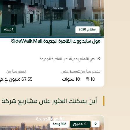
استلام: 2026
1 وحدة
مول سايد ووك القاهرة الجديدة SideWalk Mall
النادي الأهلي مدينة نصر, القاهرة الجديدة
مقدم يبدأ من
تقسيط حتى
السعر يبدأ من
%10
10 سنوات
67.55 مليون
ج.م
أين يمكنك العثور على مشاريع شركة KVRD للتطوير العقاري
القاهرة الجديدة
191 مشروع
892 وحدة