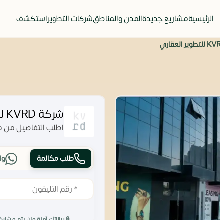
الرئيسية
مشاريع جديدة
المدن والمناطق
شركات التطوير
استكشف
شركة KVRD للتطوير العقاري
اطلب التفاصيل من فر
طلب مكالمة
وا
🔒 بياناتك آمنة ولن يتم مشارك