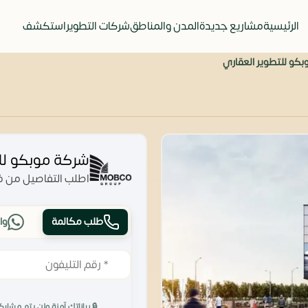
الرئيسية
مشاريع جديدة
المدن والمناطق
شركات التطوير
استكشف
كو للتطوير العقاري
شركة موبكو لل
اطلب التفاصيل من فر
طلب مكالمة
وا
🔒 بياناتك آمنة ولن يتم مشارك