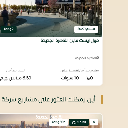
استلام: 2027
2 وحدة
مول ايست ماين القاهرة الجديدة
القاهرة الجديدة
مقدم يبدأ من
تقسيط حتى
السعر يبدأ من
%0
10 سنوات
8.59 ملايين
ج.م
أين يمكنك العثور على مشاريع شركة م
القاهرة الجديدة
191 مشروع
892 وحدة