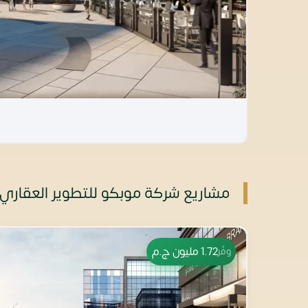
مشاريع شركة موبكو للتطوير العقاري 
1.72 مليون
ج.م
وفّر