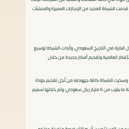
قدمت الشركة العديد من الإنجازات المميزة والمنشآت
 البارزة في التاريخ السعودي، وأرادت الشركة توسيع
لأفكار العالمية وتقديم أفكار جديدة من خلال
ركة Mobco Developments تاريخها في المجال العقاري منذ أكثر من 20 عاما حيث بدأت تاريخها تحديدا عام 2001م، وسخرت الشركة كافة جهودها من أجل تقديم جودة
ومشروعات دائمة التطور ومواكبة لكافة متغيرات السوق العقاري، كما وصل أيضا حجم استثمارات الشركة خلال الـ 5 سنوات الفائتة ما يقرب من 6 مليار ريال سعودي، وتم خلالها تسليم
ديد من المستثمرين أن هنالك فرصة متميزة جدا في