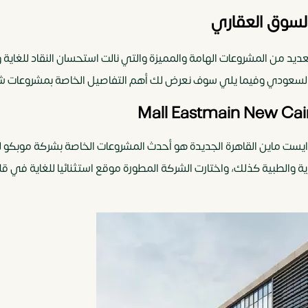
لسوق العقاري
كة خلال سنواتها التي تتخطى الـ 20 عاما العديد من المشروعات الهامة والمميزة والتي نالت است
السعودي وفيما يلي سوف نعرض لك أهم التفاصيل الخاصة بمشروعات شرك
يست ماين القاهرة الجديدة هو أحدث المشروعات الخاصة بشركة موبكو لل
ارية والطبية كذلك، واختارت الشركة المطورة موقع استثنائيا للغاية في