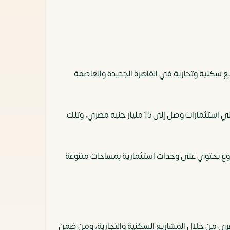
برة تمكنت الشركة من تقديم مشاريع سكنية وتجارية في القاهرة الجديدة والعاصمة
كما قامت شركة ماس للتطوير العقاري بتطوير العديد من المشاريع السكنية في والتجارية في مدينة السادس من أكتوبر، بإجمالي استثمارات وصل إلى 15 مليار جنيه مصري، وتلك
لمشروع يحتوي على وحدات استثمارية بمساحات متنوعة
ري من خلال المشاريع السكنية والتجارية، ومن ضمن