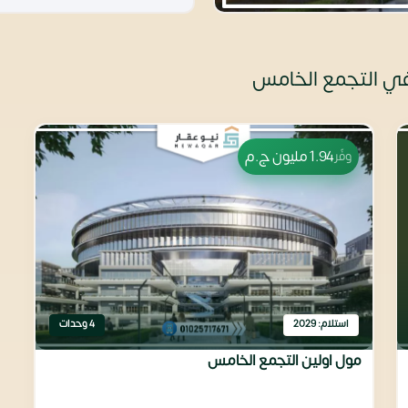
في التجمع الخامس
1.94 مليون
ج.م
وفّر
استلام: 2029
4 وحدات
مول اولين التجمع الخامس