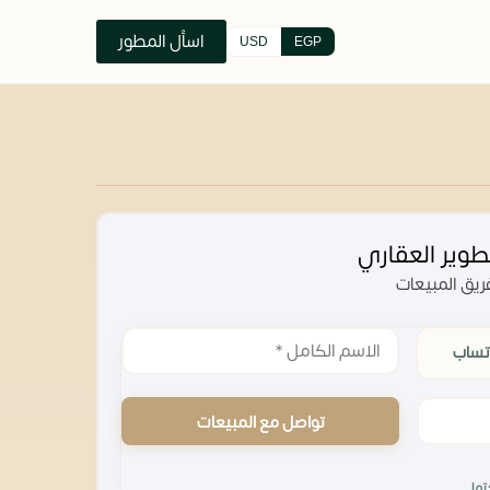
اسأل المطور
USD
EGP
وير العقاري
يق المبيعات
تساب
تواصل مع المبيعات
تها