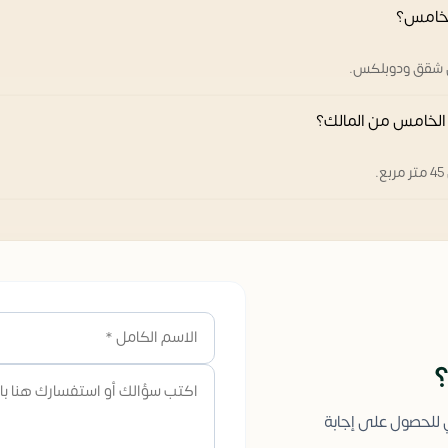
لخامس؟
ي شقق ودوبلكس.
الخامس من المالك؟
؟
ي للحصول على إجابة