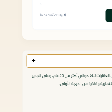
🔒 بياناتك آمنة تماماً
شركة ماس للتطوير العقاري Mass Developments تأسست على يد المهندس عاطف مناي، الذي يمتلك خبرة كبيرة في مجال العقارات تبلغ حوالي أكثر من 20 عام، وعلى الجدير
مارية وفاخرة من الدرجة الأولى.