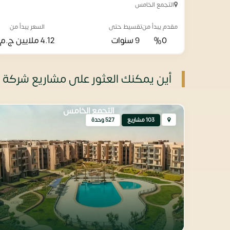
التجمع الخامس
مقدم يبدأ من
تقسيط حتى
السعر يبدأ من
%0
9 سنوات
4.12 ملايين
ج.م
أين يمكنك العثور على مشاريع شركة 
التجمع الخامس
103 مشاريع
527 وحدة