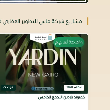
مشاريع شركة ماس للتطوير العقاري 
823.2 ألف
ج.م
وفّر
استلام: 2028
4 وحدات
كمبوند ياردين التجمع الخامس