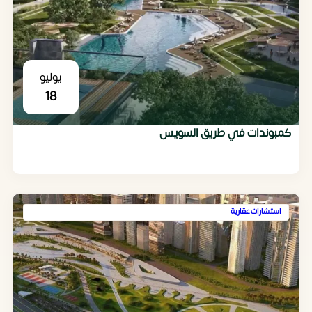
يوليو
18
كمبوندات في طريق السويس
استشارات عقارية