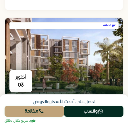
غير مصنف
أكتوبر
03
كمبوند هاب تاون مدينة المستقبل Haptown Mostakbal
احصل على أحدث الأسعار والعروض
City
واتساب
مكالمة
رد سريع خلال دقائق